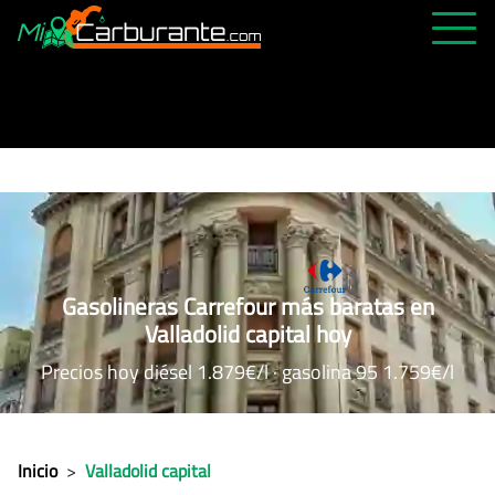
PRECIOS HOY
HISTÓRICO
MÁS CERCANA
ABIERTAS 24H
ÚLTIMAS MATRÍCULAS
Gasolineras Carrefour más baratas en
FAVORITAS
Valladolid capital hoy
Precios hoy diésel 1.879€/l · gasolina 95 1.759€/l
Inicio
>
Valladolid capital