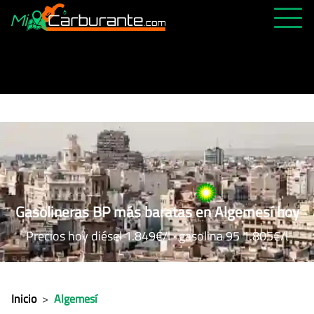
PRECIOS HOY
HISTÓRICO
MÁS CERCANA
ABIERTAS 24H
ÚLTIMAS MATRÍCULAS
FAVORITAS
Gasolineras BP más baratas en Algemesí hoy
Precios hoy diésel 1.849€/l · gasolina 95 1.805€/l
Inicio
>
Algemesí