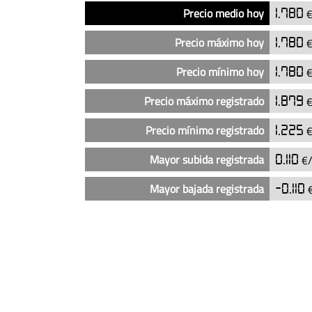
Análisis
Indicador
Precio
Precio medio hoy
1.780
€
del
precio
Precio máximo hoy
1.780
€
del
diésel
Precio mínimo hoy
1.780
€
en
Precio máximo registrado
1.879
€
las
gasolineras
Precio mínimo registrado
1.225
€
Ballenoil
en
Mayor subida registrada
0.110
€/
Cazalegas
(actualizado
Mayor bajada registrada
-0.110
€
hoy)