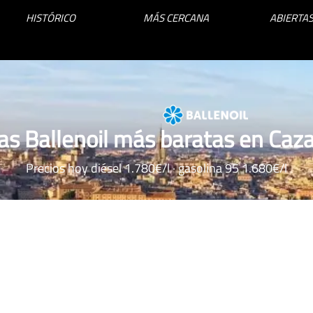
HISTÓRICO
MÁS CERCANA
ABIERTAS
as Ballenoil más baratas en Caz
Precios hoy diésel 1.780€/l · gasolina 95 1.680€/l