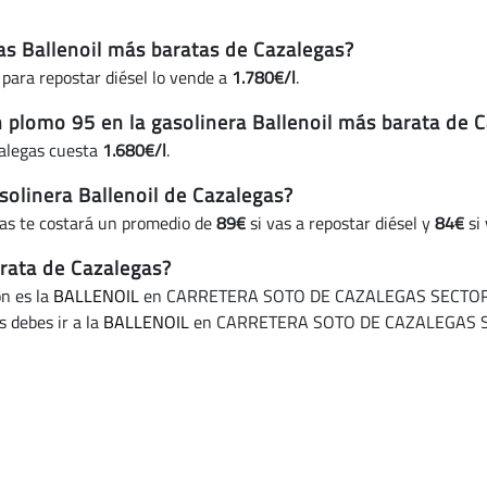
ras Ballenoil más baratas de Cazalegas?
 para repostar diésel lo vende a
1.780€/l
.
n plomo 95 en la gasolinera Ballenoil más barata de 
zalegas cuesta
1.680€/l
.
olinera Ballenoil de Cazalegas?
gas te costará un promedio de
89€
si vas a repostar diésel y
84€
si 
arata de Cazalegas?
ón es la
BALLENOIL
en CARRETERA SOTO DE CAZALEGAS SECTOR 9-
 debes ir a la
BALLENOIL
en CARRETERA SOTO DE CAZALEGAS SE