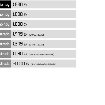
io hoy
1.680
€/l
mo hoy
1.680
€/l
mo hoy
1.680
€/l
strado
1.779
€/l
(20/03/2026)
strado
1.379
€/l
(04/11/2024)
strada
0.190
€/l
(1.609€/l -
05/05/2026
)
strada
-0.170
€/l
(1.419€/l -
03/05/2026
)