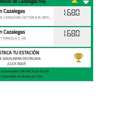
llenoil de Cazalegas hoy
n Cazalegas
1.680
CARRETERA SOTO DE CAZALEGAS SECTOR 9-B, ANTIGUA NV - KM.108,6 KM. 108,6
n Cazalegas
1.680
7 PARCELA 2, SN
STACA TU ESTACIÓN
E GASOLINERA DESTACADA
¡CLICK AQUÍ!
s actualizados: 08/08/2026 00:08
s mostrados en €uros por litro