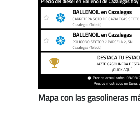
Precio del diésel en Ballenoil de Cazalegas hoy
Precio
Gasolinera
Precio
BALLENOIL en Cazalegas
del
diésel
Cazalegas
(Toledo)
en
BALLENOIL en Cazalegas
Ballenoil
POLIGONO SECTOR 7 PARCELA 2, SN
de
Cazalegas
(Toledo)
Cazalegas
DESTACA TU ESTAC
hoy
HAZTE GASOLINERA DEST
¡CLICK AQUÍ!
Precios actualizados: 08/08
Precios mostrados en €uros po
Mapa con las gasolineras m