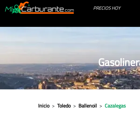
PRECIOS HOY
Gasoliner
Inicio
>
Toledo
>
Ballenoil
>
Cazalegas