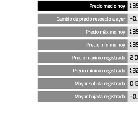
Análisis
Indicador
Precio
Precio medio hoy
1.8
del
precio
Cambio de precio respecto a ayer
-0.
del
diésel
Precio máximo hoy
1.8
en
Precio mínimo hoy
1.8
las
gasolineras
Precio máximo registrado
2.
Cepsa
en
Precio mínimo registrado
1.3
Tarragona
capital
Mayor subida registrada
0.1
(actualizado
Mayor bajada registrada
-0.
hoy)