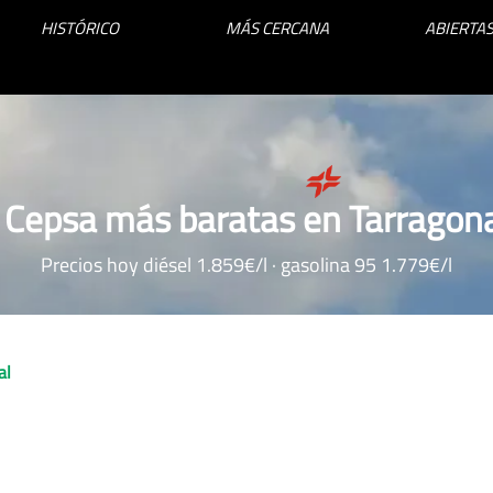
HISTÓRICO
MÁS CERCANA
ABIERTAS
 Cepsa más baratas en Tarragona
Precios hoy diésel 1.859€/l · gasolina 95 1.779€/l
al