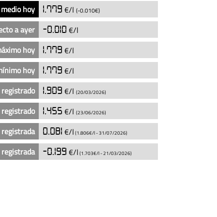
 medio hoy
1.779
€/l
(-0.010€)
ecto a ayer
-0.010
€/l
máximo hoy
1.779
€/l
mínimo hoy
1.779
€/l
 registrado
1.909
€/l
(20/03/2026)
 registrado
1.455
€/l
(23/06/2026)
 registrada
0.081
€/l
(1.806€/l -
31/07/2026
)
 registrada
-0.199
€/l
(1.703€/l -
21/03/2026
)