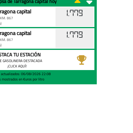
epsa de Tarragona capital hoy
ragona capital
1.779
KM. 867
)
ragona capital
1.779
KM. 867
)
STACA TU ESTACIÓN
E GASOLINERA DESTACADA
¡CLICK AQUÍ!
s actualizados: 06/08/2026 22:08
s mostrados en €uros por litro