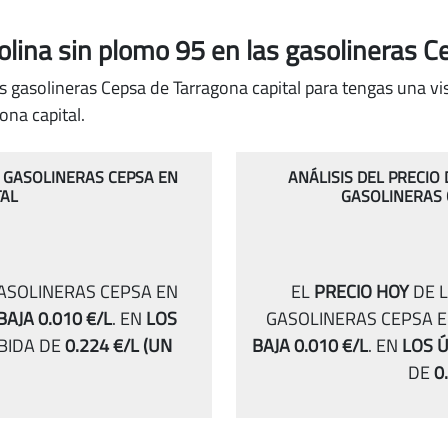
solina sin plomo 95
en las gasolineras C
s gasolineras Cepsa de Tarragona capital para tengas una vis
na capital.
S GASOLINERAS CEPSA EN
ANÁLISIS DEL PRECIO
TAL
GASOLINERAS 
GASOLINERAS CEPSA EN
EL
PRECIO HOY
DE L
BAJA 0.010 €/L
.
EN
LOS
GASOLINERAS CEPSA E
BIDA DE
0.224 €/L
(UN
BAJA 0.010 €/L
.
EN
LOS Ú
DE
0