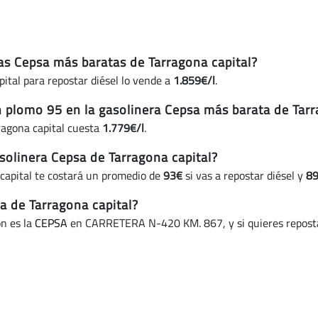
ras Cepsa más baratas de Tarragona capital?
ital para repostar diésel lo vende a
1.859€/l
.
n plomo 95 en la gasolinera Cepsa más barata de Tarr
ragona capital cuesta
1.779€/l
.
olinera Cepsa de Tarragona capital?
capital te costará un promedio de
93€
si vas a repostar diésel y
8
a de Tarragona capital?
ón es la
CEPSA
en CARRETERA N-420 KM. 867, y si quieres repostar