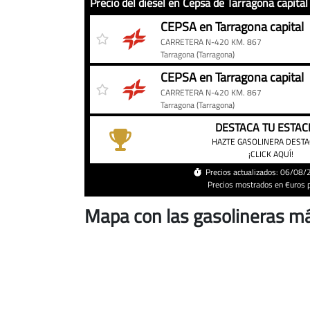
Precio del diésel en Cepsa de Tarragona capital
Precio
Gasolinera
Precio
CEPSA en Tarragona capital
del
CARRETERA N-420 KM. 867
diésel
Tarragona
(Tarragona)
en
CEPSA en Tarragona capital
Cepsa
CARRETERA N-420 KM. 867
de
Tarragona
(Tarragona)
Tarragona
DESTACA TU ESTAC
capital
HAZTE GASOLINERA DEST
hoy
¡CLICK AQUÍ!
Precios actualizados: 06/08
Precios mostrados en €uros po
Mapa con las gasolineras má