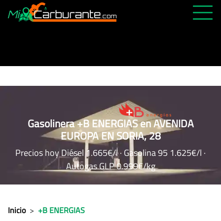
PRECIOS HOY
HISTÓRICO
MÁS CERCANA
ABIERTAS 24H
ÚLTIMAS MATRÍCULAS
Gasolinera +B ENERGIAS en AVENIDA
EUROPA EN SORIA, 28
FAVORITAS
Precios hoy Diésel 1.665€/l · Gasolina 95 1.625€/l ·
Autogas GLP 0.999€/kg
Inicio
>
+B ENERGIAS