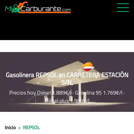
PRECIOS HOY
HISTÓRICO
MÁS CERCANA
ABIERTAS 24H
ÚLTIMAS MATRÍCULAS
Gasolinera REPSOL en CARRETERA ESTACIÓN
S/N,
FAVORITAS
Precios hoy Diésel 1.889€/l · Gasolina 95 1.769€/l ·
Diésel plus 1.989€/l
Inicio
>
REPSOL