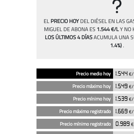
EL
PRECIO HOY
DEL DIÉSEL EN LAS GA
MIGUEL DE ABONA ES
1.544 €/L
Y NO 
LOS ÚLTIMOS 4 DÍAS
ACUMULA UNA S
1.4%)
.
Análisis
Indicador
Precio
Precio medio hoy
1.544
€/
del
precio
Precio máximo hoy
1.549
€/
del
diésel
Precio mínimo hoy
1.539
€/
en
Precio máximo registrado
1.669
€/
las
gasolineras
Precio mínimo registrado
0.989
€
DISA