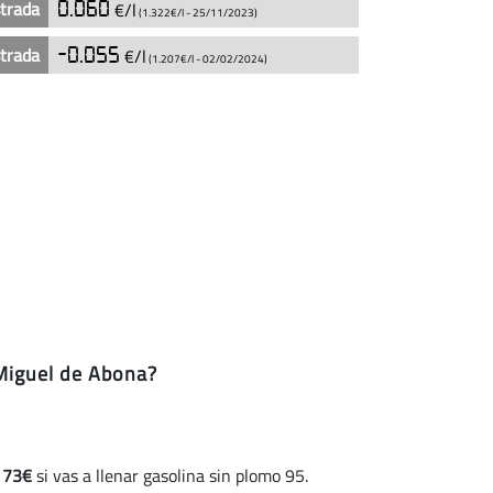
strada
0.060
€/l
(1.322€/l -
25/11/2023
)
strada
-0.055
€/l
(1.207€/l -
02/02/2024
)
 Miguel de Abona?
y
73€
si vas a llenar gasolina sin plomo 95.