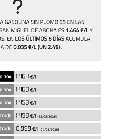
A GASOLINA SIN PLOMO 95 EN LAS
 SAN MIGUEL DE ABONA ES
1.464 €/L
Y
OS.
EN
LOS ÚLTIMOS 6 DÍAS
ACUMULA
DA DE
0.035 €/L
(UN 2.4%)
.
o hoy
1.464
€/l
o hoy
1.469
€/l
o hoy
1.459
€/l
strado
1.499
€/l
(22/05/2026)
strado
0.999
€/l
(24/05/2025)