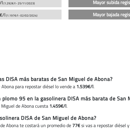
en
Mayor subida regi
/l
(1.292€/l -
25/11/2023
)
las
gasolineras
Mayor bajada regi
€/l
(1.197€/l -
02/02/2024
)
DISA
en
San
Miguel
de
Abona
(actualizado
hoy)
eras DISA más baratas de San Miguel de Abona?
 Abona para repostar diésel lo vende a
1.539€/l
.
in plomo 95 en la gasolinera DISA más barata de San
n Miguel de Abona cuesta
1.459€/l
.
solinera DISA de San Miguel de Abona?
 de Abona te costará un promedio de
77€
si vas a repostar diésel 