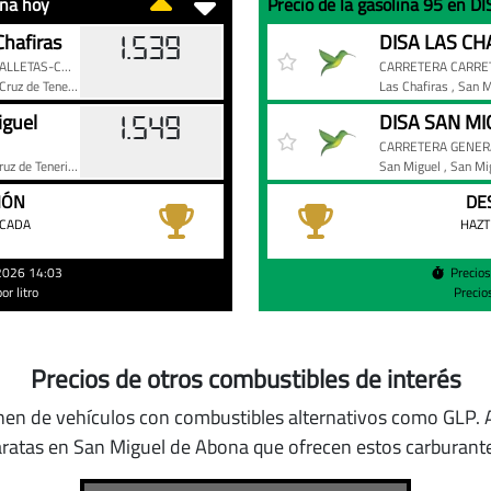
ona hoy
Precio de la gasolina 95 en D
Precio
Gasolinera
Precio
hafiras
DISA LAS CHA
1.539
de
CARRETERA CARRETEA GENERAL A LAS GALLETAS-CHAFIRAS KM. S/N
ruz de Tenerife)
la
Las Chafiras
, San 
gasolina
guel
DISA SAN MI
1.549
95
CARRETERA GENERA
en
uz de Tenerife)
San Miguel
, San M
DISA
IÓN
DE
de
ACADA
HAZT
San
Miguel
/2026 14:03
Precio
r litro
Precio
de
Abona
hoy
Precios de otros combustibles de interés
nen de vehículos con combustibles alternativos como GLP
.
ratas en San Miguel de Abona que ofrecen estos carburant