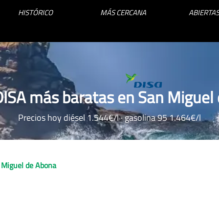
HISTÓRICO
MÁS CERCANA
ABIERTAS
DISA más baratas en San Miguel
Precios hoy diésel 1.544€/l · gasolina 95 1.464€/l
 Miguel de Abona