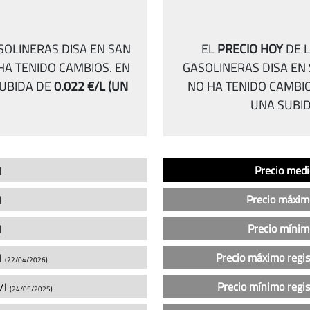
SOLINERAS DISA EN SAN
EL
PRECIO HOY
DE L
HA TENIDO CAMBIOS.
EN
GASOLINERAS DISA EN
UBIDA DE
0.022 €/L
(UN
NO HA TENIDO CAMBI
UNA SUBI
Análisis
Indicador
Precio
Precio medi
l
del
precio
Precio máxim
l
de
la
Precio mínim
l
gasolina
Precio máximo regi
l
sin
(22/04/2026)
plomo
Precio mínimo regi
/l
(24/05/2025)
95