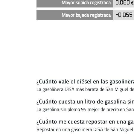
en
Mayor subida registrada
0.060
€
San
Miguel
Mayor bajada registrada
-0.055
de
Abona
(actualizado
hoy)
¿Cuánto vale el diésel en las gasolin
La gasolinera DISA más barata de San Miguel de
¿Cuánto cuesta un litro de gasolina s
La gasolina sin plomo 95 mejor de precio en Sa
¿Cuánto me cuesta repostar en una ga
Repostar en una gasolinera DISA de San Miguel