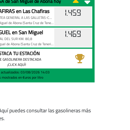
ISA de San Miguel de Abona hoy
FIRAS en Las Chafiras
1.459
CARRETERA CARRETEA GENERAL A LAS GALLETAS-CHAFIRAS KM. S/N
Miguel de Abona
(Santa Cruz de Tenerife)
GUEL en San Miguel
1.469
L DEL SUR KM. 80,8
iguel de Abona
(Santa Cruz de Tenerife)
STACA TU ESTACIÓN
E GASOLINERA DESTACADA
¡CLICK AQUÍ!
s actualizados: 03/08/2026 14:03
s mostrados en €uros por litro
 Aquí puedes consultar las gasolineras más
es.