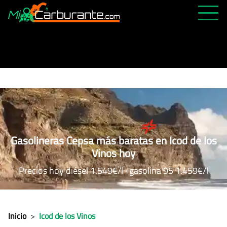
PRECIOS HOY
HISTÓRICO
MÁS CERCANA
ABIERTAS 24H
ÚLTIMAS MATRÍCULAS
Gasolineras Cepsa más baratas en Icod de los
FAVORITAS
Vinos hoy
Precios hoy diésel 1.549€/l · gasolina 95 1.459€/l
Inicio
>
Icod de los Vinos