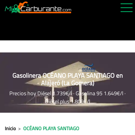
PRECIOS HOY
HISTÓRICO
MÁS CERCANA
ABIERTAS 24H
ÚLTIMAS MATRÍCULAS
Gasolinera OCÉANO PLAYA SANTIAGO en
Alajeró (La Gomera)
FAVORITAS
Precios hoy Diésel 1.739€/l · Gasolina 95 1.649€/l ·
Diésel plus 1.809€/l
Inicio
>
OCÉANO PLAYA SANTIAGO