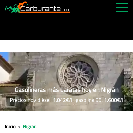
PRECIOS HOY
HISTÓRICO
MÁS CERCANA
ABIERTAS 24H
ÚLTIMAS MATRÍCULAS
FAVORITAS
Gasolineras más baratas hoy en Nigrán
Precios hoy diésel: 1.842€/l · gasolina 95: 1.688€/l
Inicio
>
Nigrán