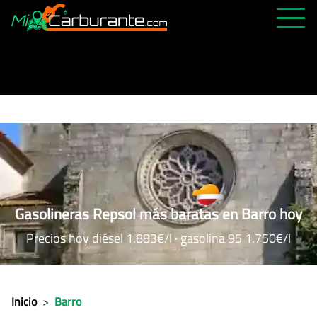
PRECIOS HOY
HISTÓRICO
MÁS CERCANA
ABIERTAS 24H
ÚLTIMAS MATRÍCULAS
FAVORITAS
Gasolineras Repsol más baratas en Barro hoy
Precios hoy diésel 1.883€/l · gasolina 95 1.750€/l
Inicio
>
Barro