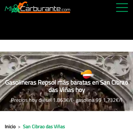
PRECIOS HOY
HISTÓRICO
MÁS CERCANA
ABIERTAS 24H
ÚLTIMAS MATRÍCULAS
Gasolineras Repsol más baratas en San Cibrao
FAVORITAS
das Viñas hoy
Precios hoy diésel 1.863€/l · gasolina 95 1.732€/l
Inicio
>
San Cibrao das Viñas