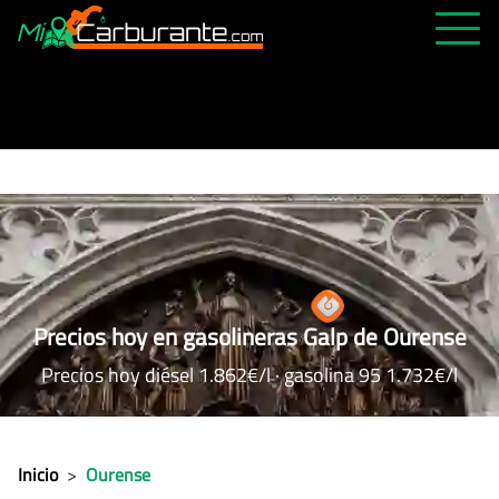
PRECIOS HOY
HISTÓRICO
MÁS CERCANA
ABIERTAS 24H
ÚLTIMAS MATRÍCULAS
FAVORITAS
Precios hoy en gasolineras Galp de Ourense
Precios hoy diésel 1.862€/l · gasolina 95 1.732€/l
Inicio
>
Ourense