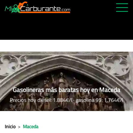
PRECIOS HOY
HISTÓRICO
MÁS CERCANA
ABIERTAS 24H
ÚLTIMAS MATRÍCULAS
FAVORITAS
Gasolineras más baratas hoy en Maceda
Precios hoy diésel: 1.884€/l · gasolina 95: 1.764€/l
Inicio
>
Maceda