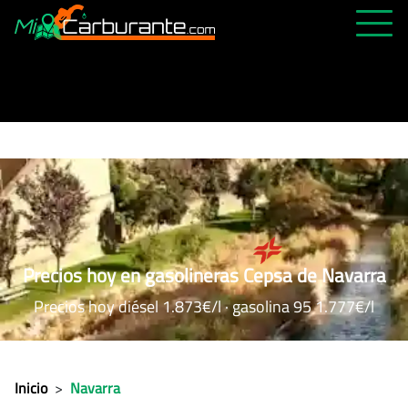
PRECIOS HOY
HISTÓRICO
MÁS CERCANA
ABIERTAS 24H
ÚLTIMAS MATRÍCULAS
FAVORITAS
Precios hoy en gasolineras Cepsa de Navarra
Precios hoy diésel 1.873€/l · gasolina 95 1.777€/l
Inicio
>
Navarra