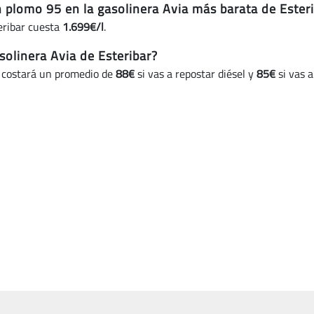
n plomo 95 en la gasolinera Avia más barata de Ester
eribar cuesta
1.699€/l
.
olinera Avia de Esteribar?
e costará un promedio de
88€
si vas a repostar diésel y
85€
si vas a