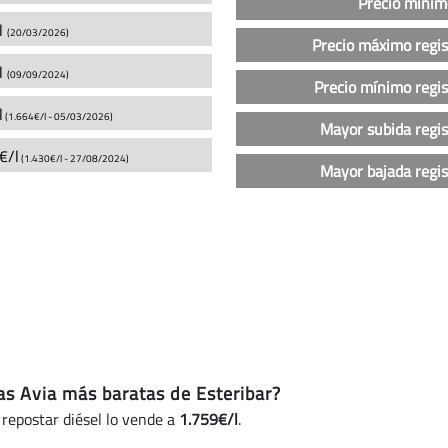
la
Precio mínim
gasolina
l
(20/03/2026)
Precio máximo regi
sin
l
plomo
(09/09/2024)
Precio mínimo regi
95
l
(1.664€/l -
05/03/2026
)
en
Mayor subida regi
las
€/l
(1.430€/l -
27/08/2024
)
gasolineras
Mayor bajada regi
Avia
en
Esteribar
(actualizado
hoy)
ras Avia más baratas de Esteribar?
 repostar diésel lo vende a
1.759€/l
.