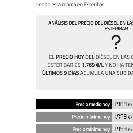
vende esta marca en Esteribar.
ANÁLISIS DEL PRECIO DEL DIÉSEL EN L
ESTERIBAR
EL
PRECIO HOY
DEL DIÉSEL EN LAS 
ESTERIBAR ES
1.769 €/L
Y NO HA TE
ÚLTIMOS 9 DÍAS
ACUMULA UNA SUBID
Análisis
Indicador
Precio
Precio medio hoy
1.769
€/
del
precio
Precio máximo hoy
1.779
€/
del
diésel
Precio mínimo hoy
1.759
€/