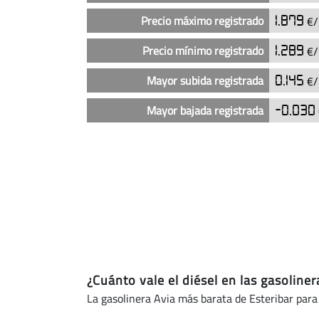
en
Precio máximo registrado
1.879
€/
las
gasolineras
Precio mínimo registrado
1.289
€/
Avia
en
Mayor subida registrada
0.145
€/
Esteribar
(actualizado
Mayor bajada registrada
-0.030
hoy)
¿Cuánto vale el diésel en las gasoline
La gasolinera Avia más barata de Esteribar para