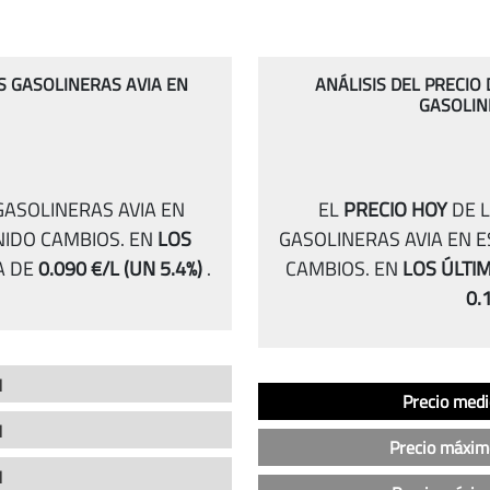
AS GASOLINERAS AVIA EN
ANÁLISIS DEL PRECIO
GASOLIN
GASOLINERAS AVIA EN
EL
PRECIO HOY
DE L
NIDO CAMBIOS.
EN
LOS
GASOLINERAS AVIA EN 
A DE
0.090 €/L
(UN 5.4%)
.
CAMBIOS.
EN
LOS ÚLTIM
0.
l
Análisis
Indicador
Precio
Precio medi
del
l
precio
Precio máxim
de
l