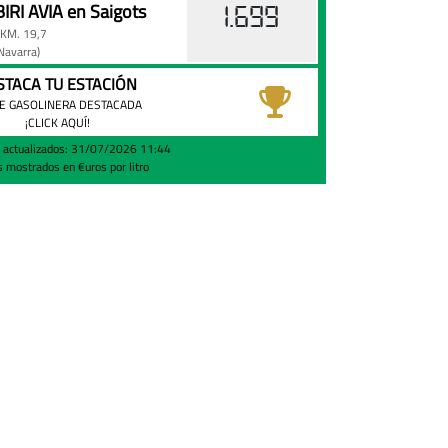
RI AVIA en Saigots
1.699
KM. 19,7
Navarra)
STACA TU ESTACIÓN
E GASOLINERA DESTACADA
¡CLICK AQUÍ!
s actualizados: 31/07/2026 11:44
s mostrados en €uros por litro