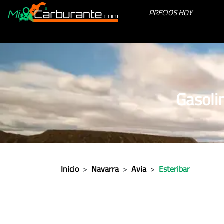
PRECIOS HOY
Gasoli
Inicio
>
Navarra
>
Avia
>
Esteribar