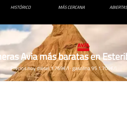
HISTÓRICO
MÁS CERCANA
ABIERTAS
neras Avia más baratas en Esteri
Precios hoy diésel 1.769€/l · gasolina 95 1.709€/l