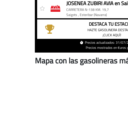
Precio
Gasolinera
Precio
JOSENEA ZUBIRI AVIA en Sai
del
CARRETERA N-138 KM. 19,7
diésel
Saigots
, Esteribar
(Navarra)
en
DESTACA TU ESTAC
Avia
HAZTE GASOLINERA DEST
¡CLICK AQUÍ!
de
Esteribar
Precios actualizados: 31/07
Precios mostrados en €uros po
hoy
Mapa con las gasolineras má