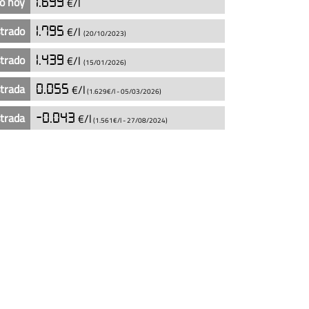
o hoy
1.699
€/l
strado
1.795
€/l
(20/10/2023)
strado
1.439
€/l
(15/01/2026)
strada
0.055
€/l
(1.629€/l -
05/03/2026
)
strada
-0.043
€/l
(1.561€/l -
27/08/2024
)