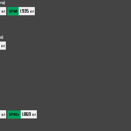
ra)
SP98
5
1.935
€/l
€/l
a)
1
€/l
SP95+
9
1.869
€/l
€/l