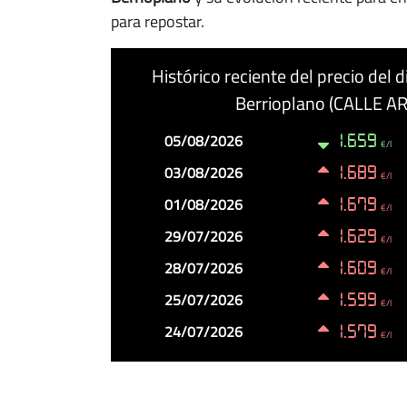
para repostar.
Histórico reciente del precio del
Berrioplano (CALLE AR
Fecha
Precio
Cambio
05/08/2026
1.659
€/l
03/08/2026
1.689
€/l
01/08/2026
1.679
€/l
29/07/2026
1.629
€/l
28/07/2026
1.609
€/l
25/07/2026
1.599
€/l
24/07/2026
1.579
€/l