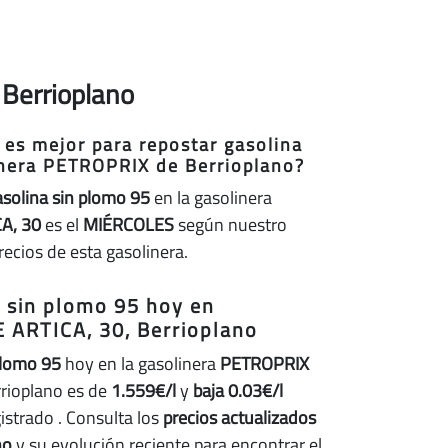
 Berrioplano
 es mejor para repostar gasolina
inera PETROPRIX de Berrioplano?
asolina sin plomo 95
en la gasolinera
A, 30
es el
MIÉRCOLES
según nuestro
recios de esta gasolinera.
a sin plomo 95 hoy en
 ARTICA, 30, Berrioplano
plomo 95
hoy en la gasolinera
PETROPRIX
rioplano es de
1.559€/l
y
baja 0.03€/l
gistrado
. Consulta los
precios actualizados
no
y su evolución reciente para encontrar el