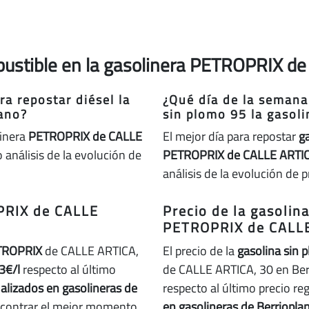
bustible en la gasolinera PETROPRIX de
a repostar diésel la
¿Qué día de la semana
ano?
sin plomo 95 la gasol
linera
PETROPRIX de CALLE
El mejor día para repostar
g
análisis de la evolución de
PETROPRIX de CALLE ARTIC
análisis de la evolución de p
OPRIX de CALLE
Precio de la gasolin
PETROPRIX de CALLE
TROPRIX
de CALLE ARTICA,
El precio de la
gasolina sin 
3€/l
respecto al último
de CALLE ARTICA, 30 en Ber
ualizados en gasolineras de
respecto al último precio re
encontrar el mejor momento
en gasolineras de Berriopla