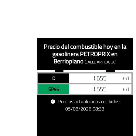
Precio del combustible hoy en la
gasolinera PETROPRIX
en
Berrioplano
(CALLE ARTICA, 30)
Precios
Precios
05/08/2026
Precio diésel hoy en PETROPRIX, Berri
D
1.659
€/l
Combustible
Precio
actualizados
actualizados
05/08/2026
Precio gasolina sin plomo 95 hoy en
SP95
1.559
€/l
de
la
Precios actualizados recibidos:
gasolinera
05/08/2026 08:33
PETROPRIX
en
Berrioplano
(CALLE