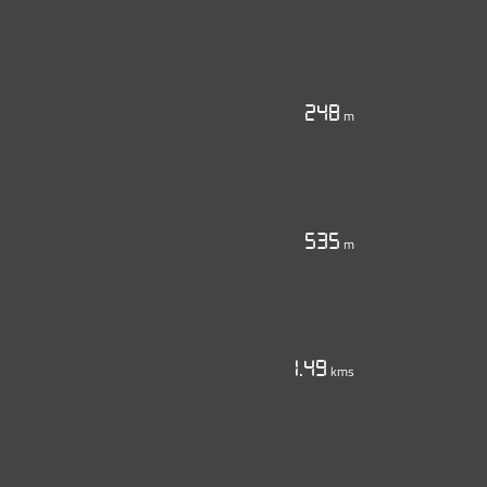
248
m
535
m
1.49
kms