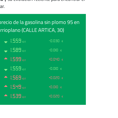
ar.
precio de la gasolina sin plomo 95 en
rioplano (CALLE ARTICA, 30)
1.559
-0.030
€
€/l
1.589
-0.010
€
€/l
1.599
+0.040
€
€/l
1.559
-0.010
€
€/l
1.569
+0.020
€
€/l
1.549
+0.010
€
€/l
1.539
+0.020
€
€/l