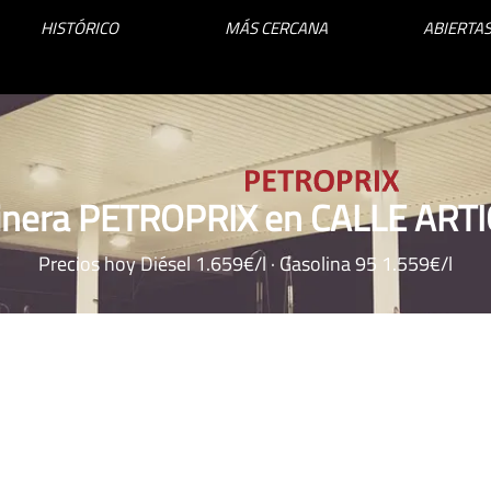
HISTÓRICO
MÁS CERCANA
ABIERTAS
inera PETROPRIX en CALLE ARTI
Precios hoy Diésel 1.659€/l · Gasolina 95 1.559€/l