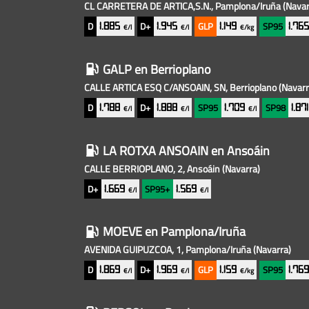
baratas
CL CARRETERA DE ARTICA,S.N., Pamplona/Iruña
(Navar
cercanas
D
D+
GLP
SP95
1.885
1.945
1.149
1.76
€/l
€/l
€/kg
GALP
en Berrioplano
CALLE ARTICA ESQ C/ANSOAIN, SN, Berrioplano
(Navarr
D
D+
SP95
SP98
1.788
1.888
1.709
1.87
€/l
€/l
€/l
LA ROTXA ANSOAIN
en Ansoáin
CALLE BERRIOPLANO, 2, Ansoáin
(Navarra)
D+
SP95+
1.669
1.569
€/l
€/l
MOEVE
en Pamplona/Iruña
AVENIDA GUIPUZCOA, 1, Pamplona/Iruña
(Navarra)
D
D+
GLP
SP95
1.869
1.969
1.159
1.76
€/l
€/l
€/kg