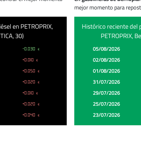
mejor momento para repost
 diésel en PETROPRIX,
Histórico reciente del 
TICA, 30)
PETROPRIX, Ber
Fecha
Precio
Cambio
05/08/2026
-0.030
€
02/08/2026
+0.010
€
01/08/2026
+0.050
€
31/07/2026
+0.020
€
29/07/2026
+0.010
€
25/07/2026
+0.020
€
23/07/2026
+0.040
€