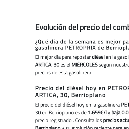
Evolución del precio del com
¿Qué día de la semana es mejor par
gasolinera PETROPRIX de Berriopl
El mejor día para repostar
diésel
en la gaso
ARTICA, 30
es el
MIÉRCOLES
según nuestro 
precios de esta gasolinera.
Precio del diésel hoy en PETR
ARTICA, 30, Berrioplano
El precio del
diésel
hoy en la gasolinera
PE
30 en Berrioplano es de
1.659€/l
y
baja 0.0
precio registrado
. Consulta los
precios act
Berrioplano
y su evolución reciente para 