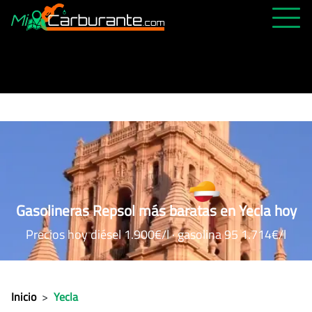
PRECIOS HOY
HISTÓRICO
MÁS CERCANA
ABIERTAS 24H
ÚLTIMAS MATRÍCULAS
FAVORITAS
Gasolineras Repsol más baratas en Yecla hoy
Precios hoy diésel 1.900€/l · gasolina 95 1.714€/l
Inicio
>
Yecla