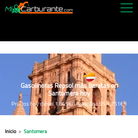
PRECIOS HOY
HISTÓRICO
MÁS CERCANA
ABIERTAS 24H
ÚLTIMAS MATRÍCULAS
Gasolineras Repsol más baratas en
FAVORITAS
Santomera hoy
Precios hoy diésel 1.845€/l · gasolina 95 1.751€/l
Inicio
>
Santomera