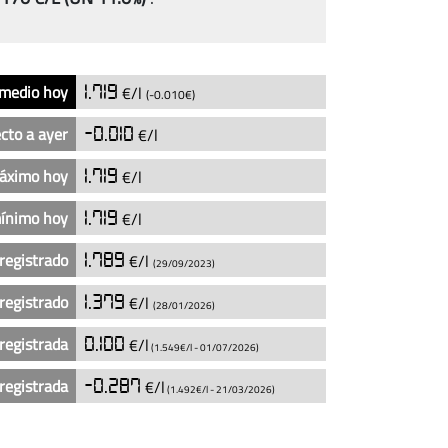
 medio hoy
1.719
€/l
(-0.010€)
cto a ayer
-0.010
€/l
máximo hoy
1.719
€/l
mínimo hoy
1.719
€/l
registrado
1.789
€/l
(29/09/2023)
registrado
1.379
€/l
(28/01/2026)
registrada
0.100
€/l
(1.549€/l -
01/07/2026
)
registrada
-0.287
€/l
(1.492€/l -
21/03/2026
)