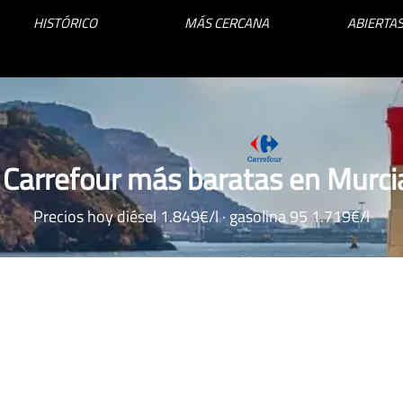
HISTÓRICO
MÁS CERCANA
ABIERTAS
 Carrefour más baratas en Murcia
Precios hoy diésel 1.849€/l · gasolina 95 1.719€/l