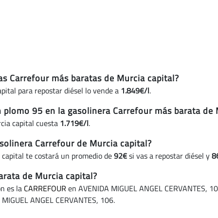
(actualizado
hoy)
ras Carrefour más baratas de Murcia capital?
pital para repostar diésel lo vende a
1.849€/l
.
n plomo 95 en la gasolinera Carrefour más barata de 
cia capital cuesta
1.719€/l
.
olinera Carrefour de Murcia capital?
 capital te costará un promedio de
92€
si vas a repostar diésel y
8
arata de Murcia capital?
ón es la
CARREFOUR
en AVENIDA MIGUEL ANGEL CERVANTES, 106, y 
 MIGUEL ANGEL CERVANTES, 106.