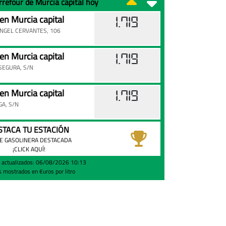
rrefour de Murcia capital hoy
 Murcia capital
1.719
NGEL CERVANTES, 106
 Murcia capital
1.719
SEGURA, S/N
 Murcia capital
1.719
GA, S/N
STACA TU ESTACIÓN
E GASOLINERA DESTACADA
¡CLICK AQUÍ!
s actualizados: 06/08/2026 10:13
s mostrados en €uros por litro