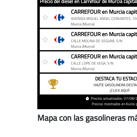
Precio del diésel en Carrefour de Murcia capita
Precio
Gasolinera
Precio
CARREFOUR en Murcia capit
del
AVENIDA MIGUEL ANGEL CERVANTES, 10
diésel
Murcia
(Murcia)
en
CARREFOUR en Murcia capit
Carrefour
CALLE MOLINA DE SEGURA, S/N
de
Murcia
(Murcia)
Murcia
CARREFOUR en Murcia capit
capital
CALLE LOPE DE VEGA, S/N
hoy
Murcia
(Murcia)
DESTACA TU ESTAC
HAZTE GASOLINERA DEST
¡CLICK AQUÍ!
Precios actualizados: 07/08
Precios mostrados en €uros po
Mapa con las gasolineras má