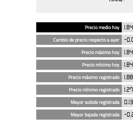
Análisis
Indicador
Precio
Precio medio hoy
1.8
del
precio
Cambio de precio respecto a ayer
-0.
del
diésel
Precio máximo hoy
1.8
en
Precio mínimo hoy
1.8
las
gasolineras
Precio máximo registrado
1.8
Carrefour
en
Precio mínimo registrado
1.2
Murcia
capital
Mayor subida registrada
0.1
(actualizado
Mayor bajada registrada
-0.
hoy)