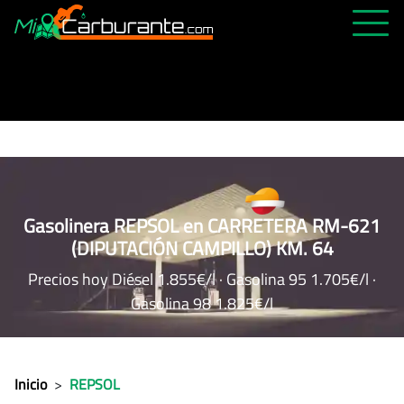
PRECIOS HOY
HISTÓRICO
MÁS CERCANA
ABIERTAS 24H
ÚLTIMAS MATRÍCULAS
Gasolinera REPSOL en CARRETERA RM-621
(DIPUTACIÓN CAMPILLO) KM. 64
FAVORITAS
Precios hoy Diésel 1.855€/l · Gasolina 95 1.705€/l ·
Gasolina 98 1.825€/l
Inicio
>
REPSOL