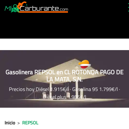
PRECIOS HOY
HISTÓRICO
MÁS CERCANA
ABIERTAS 24H
ÚLTIMAS MATRÍCULAS
Gasolinera REPSOL en CL ROTONDA PAGO DE
LA MATA, S.N.
FAVORITAS
Precios hoy Diésel 1.915€/l · Gasolina 95 1.799€/l ·
Diésel plus 1.985€/l
Inicio
>
REPSOL