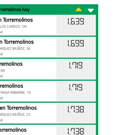
orremolinos hoy
 Torremolinos
1.639
LOS CARDOS, SN
a)
 Torremolinos
1.699
ÁRQUEZ MUÑOZ, 36
a)
remolinos
1.719
 68
a)
remolinos
1.719
RAGA IRIBARNE, 10
a)
n Torremolinos
1.738
ARQUEZ MUÑOZ, 25
a)
orremolinos
1.738