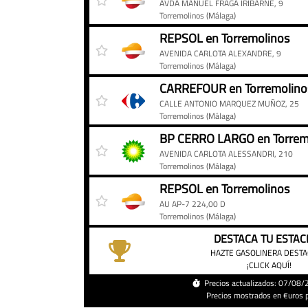
AVDA MANUEL FRAGA IRIBARNE, 9
Torremolinos
(Málaga)
REPSOL en Torremolinos
AVENIDA CARLOTA ALEXANDRE, 9
Torremolinos
(Málaga)
CARREFOUR en Torremolino
CALLE ANTONIO MARQUEZ MUÑOZ, 25
Torremolinos
(Málaga)
BP CERRO LARGO en Torrem
AVENIDA CARLOTA ALESSANDRI, 210
Torremolinos
(Málaga)
REPSOL en Torremolinos
AU AP-7 224,00 D
Torremolinos
(Málaga)
DESTACA TU ESTAC
HAZTE GASOLINERA DEST
¡CLICK AQUÍ!
Precios actualizados: 07/08
Precios mostrados en €uros po