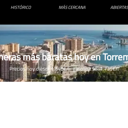
HISTÓRICO
MÁS CERCANA
ABIERTAS
neras más baratas hoy en Torre
Precios hoy diésel: 1.848€/l · gasolina 95: 1.735€/l