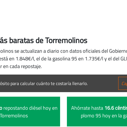
más baratas de Torremolinos
olinos se actualizan a diario con datos oficiales del Gobiern
tá en 1.848€/l, el de la gasolina 95 en 1.735€/l y el del G
r en cada repostaje.
ósito para calcular cuánto te costaría llenarlo.
ro
repostando diésel hoy en
Ahórrate hasta
16.6 cénti
 Torremolinos
plomo 95 hoy en la g