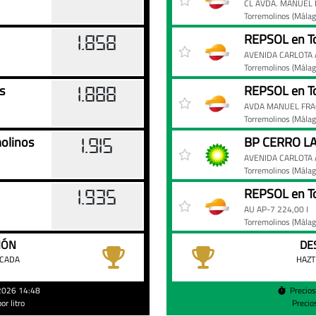
CL AVDA. MANUEL 
Torremolinos
(Málag
REPSOL en T
1.858
AVENIDA CARLOTA 
Torremolinos
(Málag
s
REPSOL en T
1.888
AVDA MANUEL FRAG
Torremolinos
(Málag
olinos
BP CERRO LA
1.915
AVENIDA CARLOTA 
Torremolinos
(Málag
REPSOL en T
1.935
AU AP-7 224,00 I
Torremolinos
(Málag
IÓN
DE
ACADA
HAZT
/2026 14:48
Precio
r litro
Precio