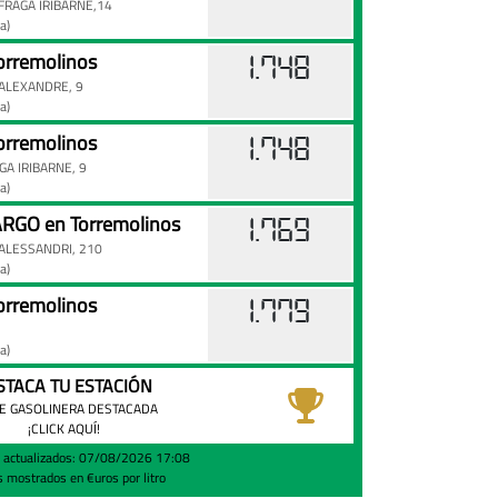
FRAGA IRIBARNE,14
a)
orremolinos
1.748
ALEXANDRE, 9
a)
orremolinos
1.748
A IRIBARNE, 9
a)
RGO en Torremolinos
1.769
ALESSANDRI, 210
a)
orremolinos
1.779
a)
STACA TU ESTACIÓN
E GASOLINERA DESTACADA
¡CLICK AQUÍ!
s actualizados: 07/08/2026 17:08
s mostrados en €uros por litro