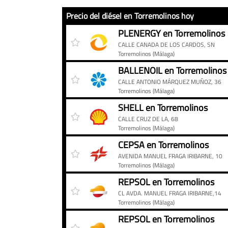
Precio del diésel en Torremolinos hoy
Precio
Gasolinera
Precio
PLENERGY en Torremolinos
del
CALLE CANADA DE LOS CARDOS, SN
diésel
Torremolinos
(Málaga)
en
BALLENOIL en Torremolinos
Torremolinos
CALLE ANTONIO MÁRQUEZ MUÑOZ, 36
hoy
Torremolinos
(Málaga)
SHELL en Torremolinos
CALLE CRUZ DE LA, 68
Torremolinos
(Málaga)
CEPSA en Torremolinos
AVENIDA MANUEL FRAGA IRIBARNE, 10
Torremolinos
(Málaga)
REPSOL en Torremolinos
CL AVDA. MANUEL FRAGA IRIBARNE,14
Torremolinos
(Málaga)
REPSOL en Torremolinos