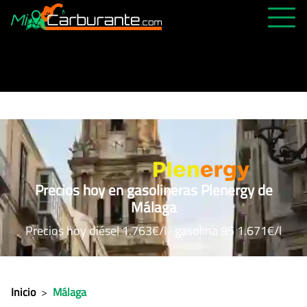
PRECIOS HOY
HISTÓRICO
MÁS CERCANA
ABIERTAS 24H
ÚLTIMAS MATRÍCULAS
Precios hoy en gasolineras Plenergy de
FAVORITAS
Málaga
Precios hoy diésel 1.763€/l · gasolina 95 1.671€/l
Inicio
>
Málaga