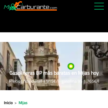
PRECIOS HOY
HISTÓRICO
MÁS CERCANA
ABIERTAS 24H
ÚLTIMAS MATRÍCULAS
FAVORITAS
Gasolineras BP más baratas en Mijas hoy
Precios hoy diésel 1.915€/l · gasolina 95 1.765€/l
Inicio
>
Mijas