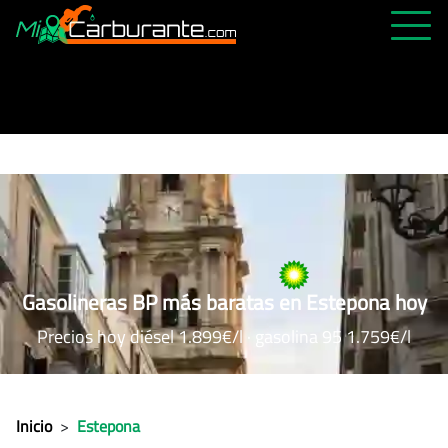
PRECIOS HOY
HISTÓRICO
MÁS CERCANA
ABIERTAS 24H
ÚLTIMAS MATRÍCULAS
FAVORITAS
Gasolineras BP más baratas en Estepona hoy
Precios hoy diésel 1.899€/l · gasolina 95 1.759€/l
Inicio
>
Estepona