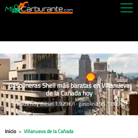
PRECIOS HOY
HISTÓRICO
MÁS CERCANA
ABIERTAS 24H
ÚLTIMAS MATRÍCULAS
Gasolineras Shell más baratas en Villanueva
FAVORITAS
de la Cañada hoy
Precios hoy diésel 1.929€/l · gasolina 95 1.809€/l
Inicio
>
Villanueva de la Cañada