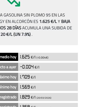
A GASOLINA SIN PLOMO 95 EN LAS
GY EN ALCORCÓN ES
1.625 €/L
Y
BAJA
MOS 28 DÍAS
ACUMULA UNA SUBIDA DE
120 €/L
(UN 7.9%)
.
 medio hoy
1.625
€/l
(-0.004€)
cto a ayer
-0.004
€/l
máximo hoy
1.709
€/l
mínimo hoy
1.569
€/l
registrado
1.829
€/l
(20/03/2026)
1.259