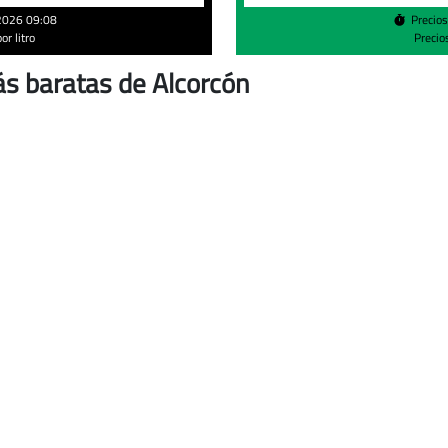
/2026 09:08
Precio
r litro
Precio
s baratas de Alcorcón