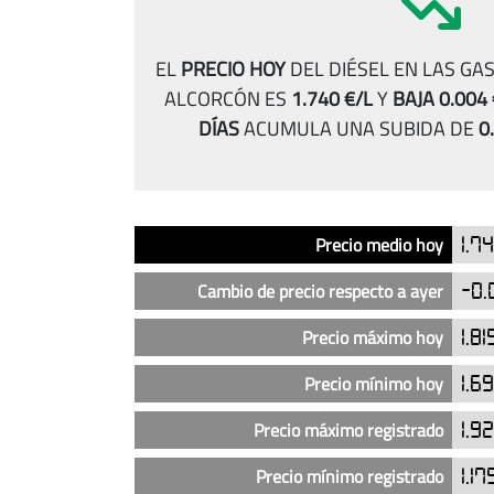
EL
PRECIO HOY
DEL DIÉSEL EN LAS GA
ALCORCÓN ES
1.740 €/L
Y
BAJA 0.004 
DÍAS
ACUMULA UNA SUBIDA DE
0
Análisis
Indicador
Precio
Precio medio hoy
1.7
del
precio
Cambio de precio respecto a ayer
-0.
del
diésel
Precio máximo hoy
1.81
en
Precio mínimo hoy
1.6
las
gasolineras
Precio máximo registrado
1.9
Plenergy
en
Precio mínimo registrado
1.17