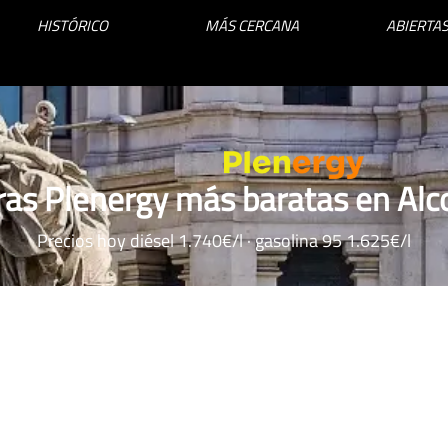
HISTÓRICO
MÁS CERCANA
ABIERTAS
ras Plenergy más baratas en Alc
Precios hoy diésel 1.740€/l · gasolina 95 1.625€/l