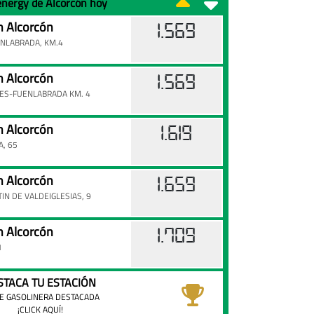
lenergy de Alcorcón hoy
 Alcorcón
1.569
NLABRADA, KM.4
 Alcorcón
1.569
ES-FUENLABRADA KM. 4
 Alcorcón
1.619
, 65
 Alcorcón
1.659
IN DE VALDEIGLESIAS, 9
 Alcorcón
1.709
1
STACA TU ESTACIÓN
E GASOLINERA DESTACADA
¡CLICK AQUÍ!