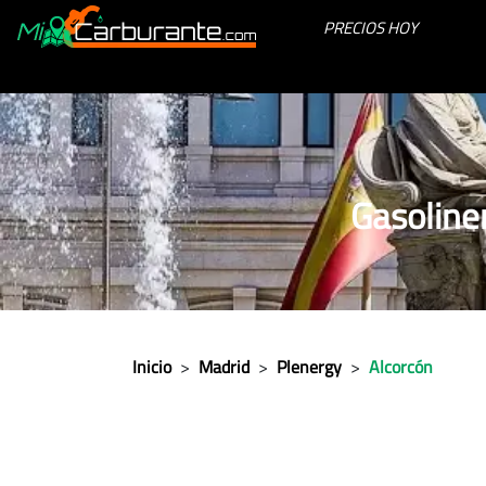
PRECIOS HOY
Gasoline
Inicio
>
Madrid
>
Plenergy
>
Alcorcón