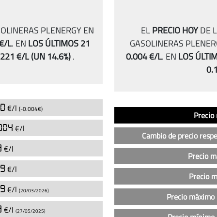
SOLINERAS PLENERGY EN
EL
PRECIO HOY
DE L
€/L
.
EN
LOS ÚLTIMOS 21
GASOLINERAS PLENER
.221 €/L
(UN 14.6%)
.
0.004 €/L
.
EN
LOS ÚLTI
0.
40
€/l
Análisis
(-0.004€)
Indicador
Precio
Precio
del
004
€/l
precio
Cambio de precio respe
de
9
€/l
la
Precio 
gasolina
99
€/l
Precio 
sin
29
€/l
plomo
(20/03/2026)
Precio máximo 
95
9
€/l
(27/05/2025)
en