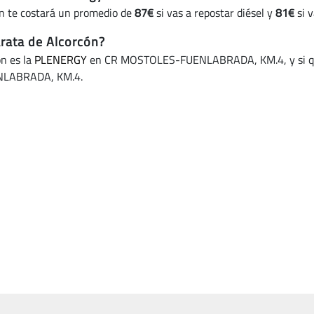
ón te costará un promedio de
87€
si vas a repostar diésel y
81€
si v
arata de Alcorcón?
ón es la
PLENERGY
en CR MOSTOLES-FUENLABRADA, KM.4, y si quie
LABRADA, KM.4.