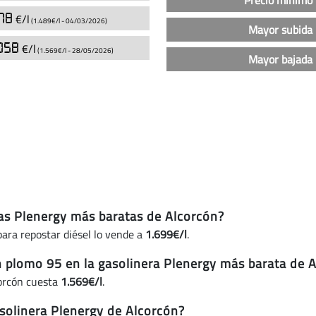
Precio mínimo 
las
78
€/l
(1.489€/l -
04/03/2026
)
gasolineras
Mayor subida 
Plenergy
058
€/l
(1.569€/l -
28/05/2026
)
Mayor bajada 
en
Alcorcón
(actualizado
hoy)
eras Plenergy más baratas de Alcorcón?
ara repostar diésel lo vende a
1.699€/l
.
in plomo 95 en la gasolinera Plenergy más barata de 
corcón cuesta
1.569€/l
.
solinera Plenergy de Alcorcón?