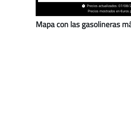
Precios actualizados: 07/08
Precios mostrados en €uros po
Mapa con las gasolineras má