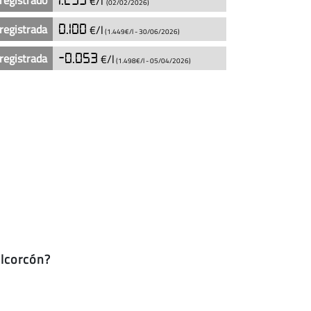
registrado
€/l
(02/02/2026)
registrada
0.100
€/l
(1.449€/l -
30/06/2026
)
registrada
-0.053
€/l
(1.498€/l -
05/04/2026
)
Alcorcón?