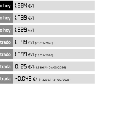
o hoy
1.684
€/l
o hoy
1.739
€/l
o hoy
1.629
€/l
strado
1.779
€/l
(20/03/2026)
strado
1.279
€/l
(15/01/2026)
strada
0.125
€/l
(1.519€/l -
04/03/2026
)
strada
-0.045
€/l
(1.329€/l -
31/07/2025
)