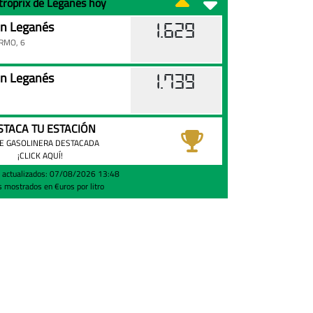
etroprix de Leganés hoy
n Leganés
1.629
RMO, 6
n Leganés
1.739
STACA TU ESTACIÓN
E GASOLINERA DESTACADA
¡CLICK AQUÍ!
s actualizados: 07/08/2026 13:48
s mostrados en €uros por litro