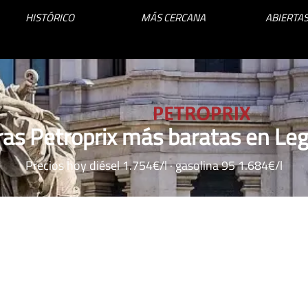
HISTÓRICO
MÁS CERCANA
ABIERTAS
ras Petroprix más baratas en Le
Precios hoy diésel 1.754€/l · gasolina 95 1.684€/l