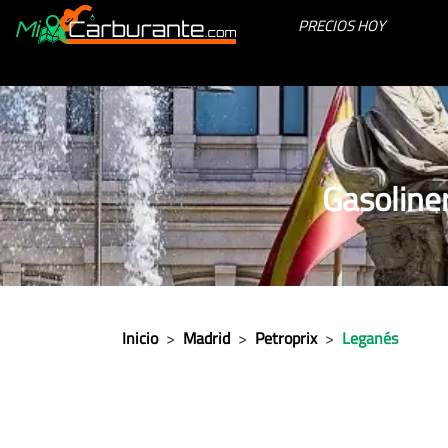
PRECIOS HOY
Gasoline
Inicio
>
Madrid
>
Petroprix
>
Leganés