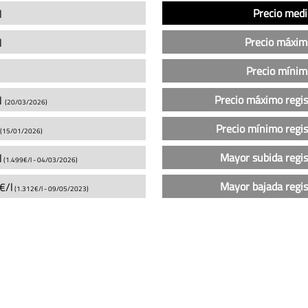
Análisis
Indicador
Precio
Precio medi
l
del
precio
Precio máxim
l
de
la
Precio mínim
gasolina
Precio máximo regi
l
sin
(20/03/2026)
plomo
Precio mínimo regi
(15/01/2026)
95
en
Mayor subida regi
l
(1.499€/l -
04/03/2026
)
las
gasolineras
Mayor bajada regi
€/l
(1.312€/l -
09/05/2023
)
Petroprix
en
Leganés
(actualizado
hoy)