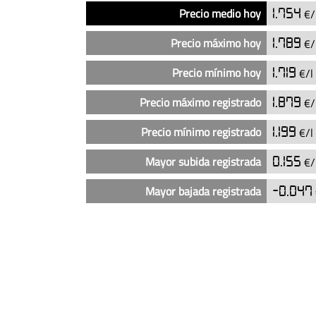
Análisis
Indicador
Precio
Precio medio hoy
1.754
€/
del
precio
Precio máximo hoy
1.789
€/
del
diésel
Precio mínimo hoy
1.719
€/l
en
Precio máximo registrado
1.879
€/
las
gasolineras
Precio mínimo registrado
1.199
€/l
Petroprix
en
Mayor subida registrada
0.155
€/
Leganés
(actualizado
Mayor bajada registrada
-0.047
hoy)