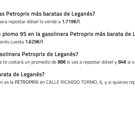
ras Petroprix más baratas de Leganés?
ara repostar diésel lo vende a
1.719€/l
.
in plomo 95 en la gasolinera Petroprix más barata de
ganés cuesta
1.629€/l
.
solinera Petroprix de Leganés?
s te costará un promedio de
88€
si vas a repostar diésel y
84€
si v
barata de Leganés?
ón es la
PETROPRIX
en CALLE RICARDO TORMO, 6, y si quieres repo