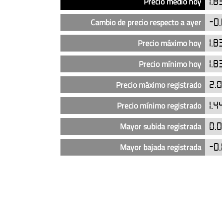
Precio medio hoy
1.8
del
precio
Cambio de precio respecto a ayer
-0
del
diésel
Precio máximo hoy
1.8
en
Precio mínimo hoy
1.8
las
gasolineras
Precio máximo registrado
2.0
Eni
en
Precio mínimo registrado
1.4
Rivas-
Vaciamadrid
Mayor subida registrada
0.
(actualizado
Mayor bajada registrada
-0.
hoy)