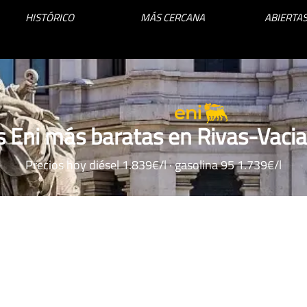
HISTÓRICO
MÁS CERCANA
ABIERTAS
s Eni más baratas en Rivas-Vaci
Precios hoy diésel 1.839€/l · gasolina 95 1.739€/l