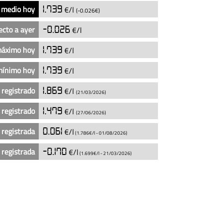
 medio hoy
1.739
€/l
(-0.026€)
ecto a ayer
-0.026
€/l
máximo hoy
1.739
€/l
mínimo hoy
1.739
€/l
 registrado
1.869
€/l
(21/03/2026)
 registrado
1.479
€/l
(27/06/2026)
 registrada
0.061
€/l
(1.786€/l -
01/08/2026
)
 registrada
-0.170
€/l
(1.699€/l -
21/03/2026
)