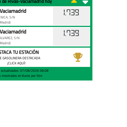
ni de Rivas-Vaciamadrid hoy
-Vaciamadrid
1.739
NICA, S/N
(Madrid)
-Vaciamadrid
1.739
ALVAREZ, S/N
(Madrid)
STACA TU ESTACIÓN
E GASOLINERA DESTACADA
¡CLICK AQUÍ!
s actualizados: 07/08/2026 08:08
s mostrados en €uros por litro