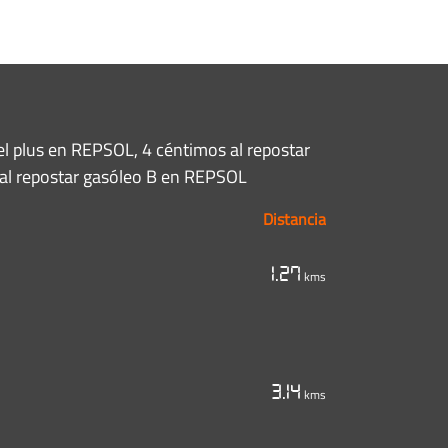
el plus en REPSOL, 4 céntimos al repostar
 al repostar gasóleo B en REPSOL
Distancia
1.27
kms
3.14
kms