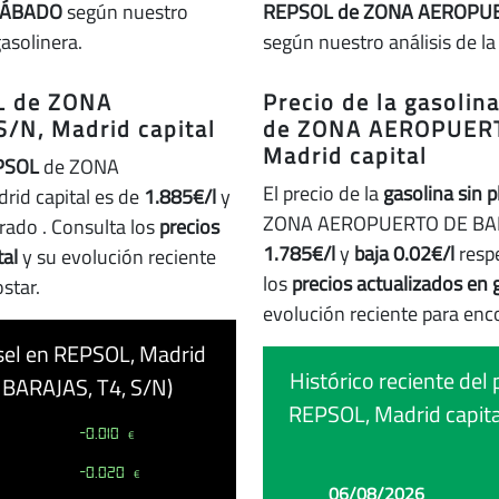
SÁBADO
según nuestro
REPSOL de ZONA AEROPUER
gasolinera.
según nuestro análisis de la
OL de ZONA
Precio de la gasoli
/N, Madrid capital
de ZONA AEROPUERT
Madrid capital
PSOL
de ZONA
El precio de la
gasolina sin 
id capital es de
1.885€/l
y
ZONA AEROPUERTO DE BARAJA
trado
. Consulta los
precios
1.785€/l
y
baja 0.02€/l
respe
tal
y su evolución reciente
los
precios actualizados en 
star.
evolución reciente para enc
iésel en REPSOL, Madrid
Histórico reciente del 
BARAJAS, T4, S/N)
REPSOL, Madrid capi
-0.010
€
-0.020
€
Fecha
Precio
Cambio
06/08/2026