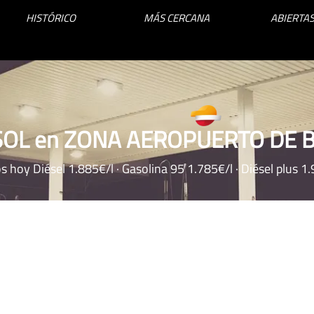
HISTÓRICO
MÁS CERCANA
ABIERTAS
SOL en ZONA AEROPUERTO DE B
s hoy Diésel 1.885€/l · Gasolina 95 1.785€/l · Diésel plus 1