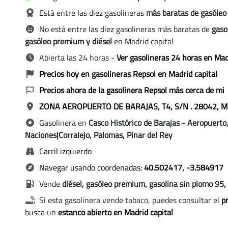
REPSOL, Madrid capital
Está entre las diez gasolineras
más baratas de gasóleo 
REPSOL, Madrid capital
No está entre las diez gasolineras más baratas de
gaso
drid capital
gasóleo premium y diésel
en Madrid capital
Abierta las 24 horas
-
Ver gasolineras 24 horas en Mad
Precios hoy en gasolineras Repsol en Madrid capital
Precios ahora de la gasolinera Repsol más cerca de mi
ZONA AEROPUERTO DE BARAJAS, T4, S/N
. 28042, M
Gasolinera en
Casco Histórico de Barajas - Aeropuert
Naciones|Corralejo, Palomas, Pinar del Rey
Carril izquierdo
Navegar usando coordenadas:
40.502417, -3.584917
Vende
diésel, gasóleo premium, gasolina sin plomo 95, 
Si esta gasolinera vende tabaco, puedes consultar el
pr
busca un
estanco abierto en Madrid capital