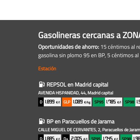
Gasolineras cercanas a ZO
Oportunidades de ahorro:
15 céntimos al r
gasolina sin plomo 95 en BP, 5 céntimos a
Estación
Gasolineras
REPSOL
en Madrid capital
baratas
AVENIDA HISPANIDAD, 44, Madrid capital
cercanas
D
GLP
SP95
SP98
1.899
1.089
1.785
1
€/l
€/kg
€/l
BP
en Paracuellos de Jarama
CALLE MIGUEL DE CERVANTES, 2, Paracuellos de Jara
D
D+
SP95
SP98
1.885
2.005
1.745
1.
€/l
€/l
€/l