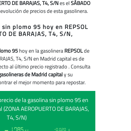
TO DE BARAJAS, T4, S/N
es el
SÁBADO
 evolución de precios de esta gasolinera.
na sin plomo 95 hoy en REPSOL
O DE BARAJAS, T4, S/N,
plomo 95
hoy en la gasolinera
REPSOL
de
S, T4, S/N en Madrid capital es de
cto al último precio registrado
. Consulta
gasolineras de Madrid capital
y su
ontrar el mejor momento para repostar.
precio de la gasolina sin plomo 95 en
tal (ZONA AEROPUERTO DE BARAJAS,
T4, S/N)
1.785
-0.020
€
€/l