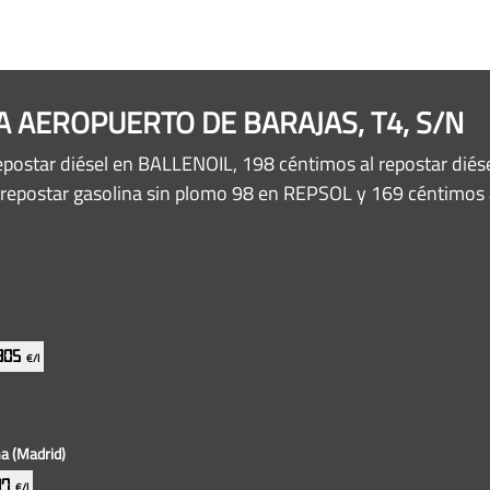
NA AEROPUERTO DE BARAJAS, T4, S/N
epostar diésel en BALLENOIL, 198 céntimos al repostar diés
l repostar gasolina sin plomo 98 en REPSOL y 169 céntimos
.905
€/l
ma
(Madrid)
987
€/l