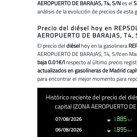
AEROPUERTO DE BARAJAS, T4, S/N
es el
análisis de la evolución de precios de esta 
Precio del diésel hoy en REPS
AEROPUERTO DE BARAJAS, T4, S
El precio del
diésel
hoy en la gasolinera
RE
AEROPUERTO DE BARAJAS, T4, S/N en Madr
baja 0.01€/l
respecto al último precio regis
actualizados en gasolineras de Madrid capi
para encontrar el mejor momento para repo
Histórico reciente del precio del d
capital (ZONA AEROPUERTO DE 
Fecha
Precio
Cambio
07/08/2026
1.885
€/l
06/08/2026
1.895
€/l