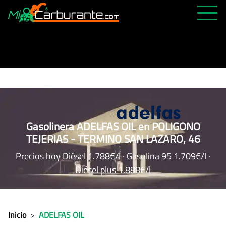
PRECIOS HOY
HISTÓRICO
MÁS CERCANA
ABIERTAS 24H
ÚLTIMAS MATRÍCULAS
Gasolinera ADELFAS OIL en POLIGONO
TEJERIAS - TERMINO SAN LAZARO, 46
FAVORITAS
Precios hoy Diésel 1.788€/l · Gasolina 95 1.709€/l ·
Diésel plus 1.888€/l
Inicio
>
ADELFAS OIL