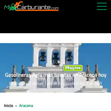
PRECIOS HOY
HISTÓRICO
MÁS CERCANA
ABIERTAS 24H
ÚLTIMAS MATRÍCULAS
FAVORITAS
Gasolineras Agla más baratas en Aracena hoy
Precios hoy diésel 1.849€/l · gasolina 95 1.659€/l
Inicio
>
Aracena