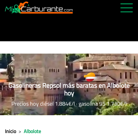
PRECIOS HOY
HISTÓRICO
MÁS CERCANA
ABIERTAS 24H
ÚLTIMAS MATRÍCULAS
Gasolineras Repsol más baratas en Albolote
FAVORITAS
hoy
Precios hoy diésel 1.884€/l · gasolina 95 1.730€/l
Inicio
>
Albolote