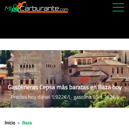
PRECIOS HOY
HISTÓRICO
MÁS CERCANA
ABIERTAS 24H
ÚLTIMAS MATRÍCULAS
FAVORITAS
Gasolineras Cepsa más baratas en Baza hoy
Precios hoy diésel 1.922€/l · gasolina 95 1.762€/l
Inicio
>
Baza