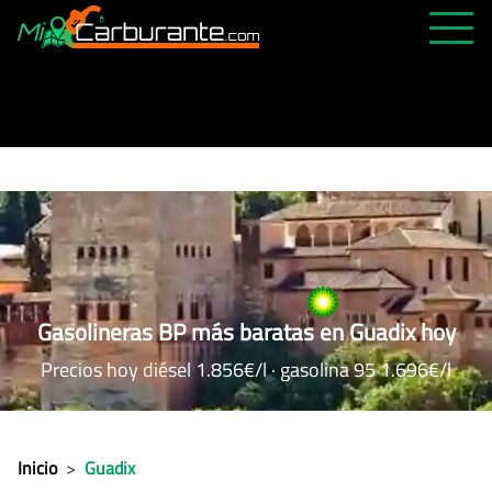
PRECIOS HOY
HISTÓRICO
MÁS CERCANA
ABIERTAS 24H
ÚLTIMAS MATRÍCULAS
FAVORITAS
Gasolineras BP más baratas en Guadix hoy
Precios hoy diésel 1.856€/l · gasolina 95 1.696€/l
Inicio
>
Guadix