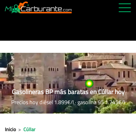
PRECIOS HOY
HISTÓRICO
MÁS CERCANA
ABIERTAS 24H
ÚLTIMAS MATRÍCULAS
FAVORITAS
Gasolineras BP más baratas en Cúllar hoy
Precios hoy diésel 1.899€/l · gasolina 95 1.745€/l
Inicio
>
Cúllar