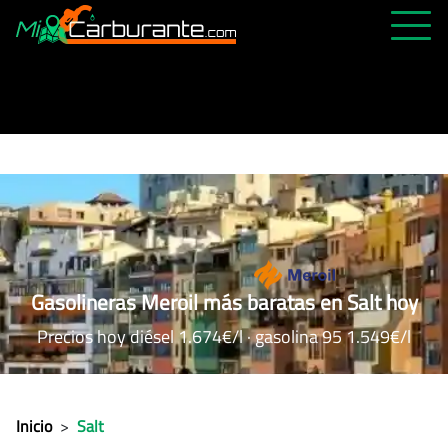
PRECIOS HOY
HISTÓRICO
MÁS CERCANA
ABIERTAS 24H
ÚLTIMAS MATRÍCULAS
FAVORITAS
Gasolineras Meroil más baratas en Salt hoy
Precios hoy diésel 1.674€/l · gasolina 95 1.549€/l
Inicio
>
Salt