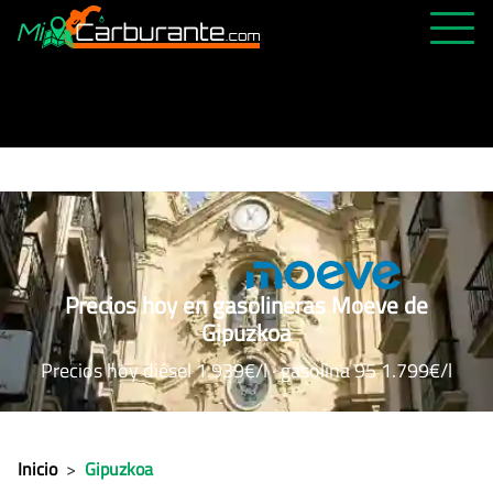
PRECIOS HOY
HISTÓRICO
MÁS CERCANA
ABIERTAS 24H
ÚLTIMAS MATRÍCULAS
Precios hoy en gasolineras Moeve de
FAVORITAS
Gipuzkoa
Precios hoy diésel 1.939€/l · gasolina 95 1.799€/l
Inicio
>
Gipuzkoa