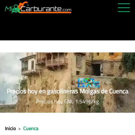
PRECIOS HOY
HISTÓRICO
MÁS CERCANA
ABIERTAS 24H
ÚLTIMAS MATRÍCULAS
FAVORITAS
Precios hoy en gasolineras Molgas de Cuenca
Precios hoy GNL 1.549€/kg
Inicio
>
Cuenca