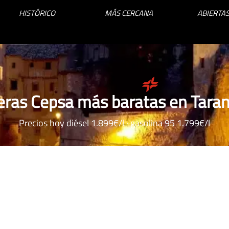
HISTÓRICO
MÁS CERCANA
ABIERTAS
eras Cepsa más baratas en Tara
Precios hoy diésel 1.899€/l · gasolina 95 1.799€/l