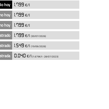
io hoy
1.799
€/l
mo hoy
1.799
€/l
mo hoy
1.799
€/l
strado
1.799
€/l
(30/07/2026)
strado
1.549
€/l
(19/06/2026)
strada
0.040
€/l
(1.679€/l -
28/07/2023
)