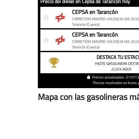
Precio del diésel en Cepsa de Tarancón hoy
Precio
Gasolinera
Precio
CEPSA en Tarancón
del
CARRETERA MADRID-VALENCIA KM. 82,6
diésel
Tarancón
(Cuenca)
en
CEPSA en Tarancón
Cepsa
CARRETERA MADRID-VALENCIA KM. 82,6
de
Tarancón
(Cuenca)
Tarancón
DESTACA TU ESTAC
hoy
HAZTE GASOLINERA DEST
¡CLICK AQUÍ!
Precios actualizados: 31/07
Precios mostrados en €uros po
Mapa con las gasolineras m