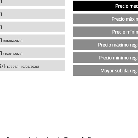
l
Análisis
Indicador
Precio
Precio med
del
l
precio
Precio máxi
de
l
la
Precio míni
gasolina
/l
(08/04/2026)
Precio máximo regi
sin
/l
plomo
(15/01/2026)
Precio mínimo regi
95
/l
(1.799€/l -
19/05/2026
)
en
Mayor subida regi
las
gasolineras
Cepsa
en
Tarancón
(actualizado
hoy)