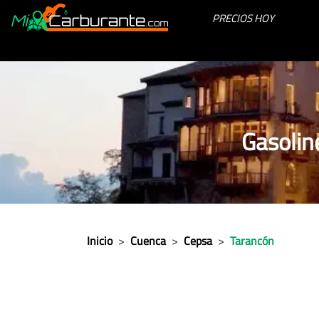
PRECIOS HOY
Gasolin
Inicio
>
Cuenca
>
Cepsa
>
Tarancón