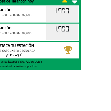
epsa de Tarancón hoy
rancón
1.799
-VALENCIA KM. 82,600
rancón
1.799
-VALENCIA KM. 82,600
STACA TU ESTACIÓN
E GASOLINERA DESTACADA
¡CLICK AQUÍ!
s actualizados: 31/07/2026 20:36
s mostrados en €uros por litro