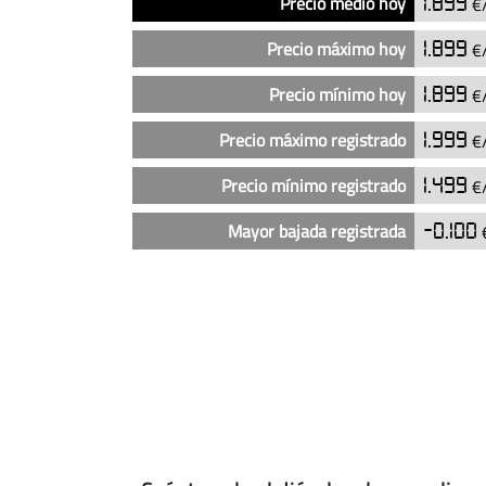
Precio medio hoy
1.899
€/
del
precio
Precio máximo hoy
1.899
€/
del
diésel
Precio mínimo hoy
1.899
€/
en
Precio máximo registrado
1.999
€
las
gasolineras
Precio mínimo registrado
1.499
€
Cepsa
en
Mayor bajada registrada
-0.100
€
Tarancón
(actualizado
hoy)