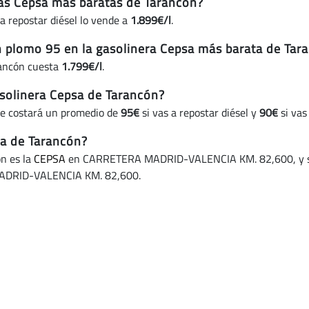
eras Cepsa más baratas de Tarancón?
a repostar diésel lo vende a
1.899€/l
.
in plomo 95 en la gasolinera Cepsa más barata de Tar
rancón cuesta
1.799€/l
.
solinera Cepsa de Tarancón?
te costará un promedio de
95€
si vas a repostar diésel y
90€
si vas
ta de Tarancón?
ón es la
CEPSA
en CARRETERA MADRID-VALENCIA KM. 82,600, y si q
DRID-VALENCIA KM. 82,600.