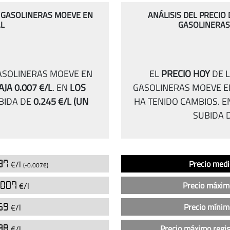
AS GASOLINERAS MOEVE EN
ANÁLISIS DEL PRECIO
AL
GASOLINERAS
GASOLINERAS MOEVE EN
EL
PRECIO HOY
DE L
AJA 0.007 €/L
.
EN
LOS
GASOLINERAS MOEVE E
BIDA DE
0.245 €/L
(UN
HA TENIDO CAMBIOS.
E
SUBIDA 
Análisis
Indicador
Precio
937
Precio medi
€/l
(-0.007€)
del
precio
.007
Precio máxim
€/l
de
la
959
Precio mínim
€/l
gasolina
898
Precio máximo regi
€/l