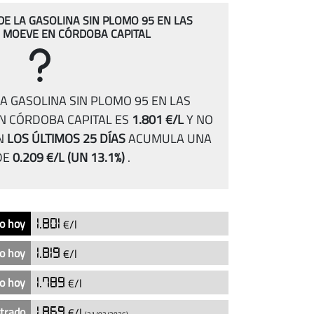
 DE LA GASOLINA SIN PLOMO 95 EN LAS
 MOEVE EN CÓRDOBA CAPITAL
A GASOLINA SIN PLOMO 95 EN LAS
N CÓRDOBA CAPITAL ES
1.801 €/L
Y NO
N
LOS ÚLTIMOS 25 DÍAS
ACUMULA UNA
DE
0.209 €/L
(UN 13.1%)
.
o hoy
1.801
€/l
o hoy
1.819
€/l
o hoy
1.789
€/l
strado
1.869
€/l