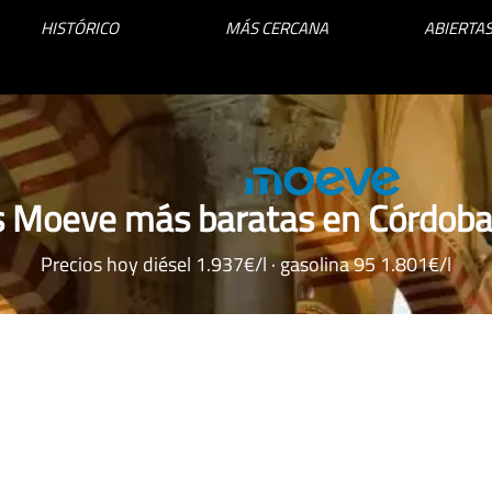
HISTÓRICO
MÁS CERCANA
ABIERTAS
s Moeve más baratas en Córdoba 
Precios hoy diésel 1.937€/l · gasolina 95 1.801€/l