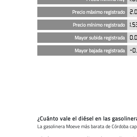
las
gasolineras
Precio máximo registrado
2.
Moeve
en
Precio mínimo registrado
1.
Córdoba
capital
Mayor subida registrada
0.
(actualizado
Mayor bajada registrada
-0.
hoy)
¿Cuánto vale el diésel en las gasolin
La gasolinera Moeve más barata de Córdoba capi