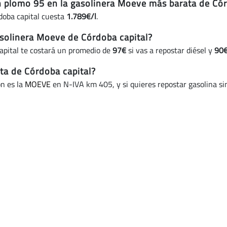
in plomo 95 en la gasolinera Moeve más barata de Cór
doba capital cuesta
1.789€/l
.
solinera Moeve de Córdoba capital?
apital te costará un promedio de
97€
si vas a repostar diésel y
90
ta de Córdoba capital?
ón es la
MOEVE
en N-IVA km 405, y si quieres repostar gasolina si