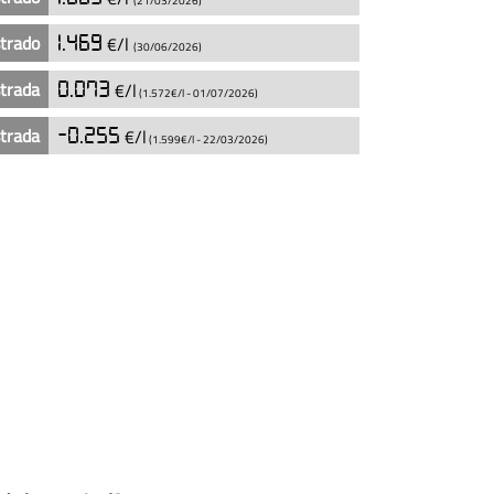
(21/03/2026)
strado
1.469
€/l
(30/06/2026)
strada
0.073
€/l
(1.572€/l -
01/07/2026
)
strada
-0.255
€/l
(1.599€/l -
22/03/2026
)