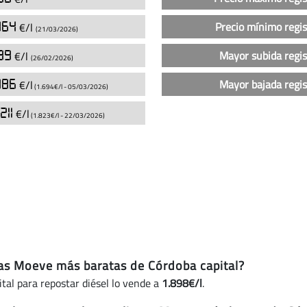
sin
plomo
064
Precio mínimo regi
€/l
(21/03/2026)
95
en
539
Mayor subida regi
€/l
(26/02/2026)
las
gasolineras
086
Mayor bajada regi
€/l
(1.694€/l -
05/03/2026
)
Moeve
211
€/l
en
(1.823€/l -
22/03/2026
)
Córdoba
capital
(actualizado
hoy)
eras Moeve más baratas de Córdoba capital?
tal para repostar diésel lo vende a
1.898€/l
.