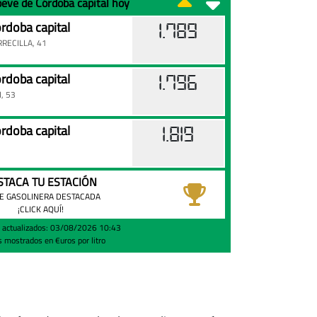
oeve de Córdoba capital hoy
doba capital
1.789
RECILLA, 41
doba capital
1.796
, 53
doba capital
1.819
STACA TU ESTACIÓN
E GASOLINERA DESTACADA
¡CLICK AQUÍ!
s actualizados: 03/08/2026 10:43
s mostrados en €uros por litro