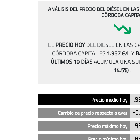
ANÁLISIS DEL PRECIO DEL DIÉSEL EN L
CÓRDOBA CAPIT
EL
PRECIO HOY
DEL DIÉSEL EN LAS 
CÓRDOBA CAPITAL ES
1.937 €/L
Y
B
ÚLTIMOS 19 DÍAS
ACUMULA UNA SU
14.5%)
.
Análisis
Indicador
Precio
Precio medio hoy
1.
del
precio
Cambio de precio respecto a ayer
-0
del
diésel
Precio máximo hoy
1.
en
Precio mínimo hoy
1.