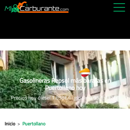
PRECIOS HOY
HISTÓRICO
MÁS CERCANA
ABIERTAS 24H
ÚLTIMAS MATRÍCULAS
Gasolineras Repsol más baratas en
FAVORITAS
Puertollano hoy
Precios hoy diésel 1.898€/l · gasolina 95 1.732€/l
Inicio
>
Puertollano