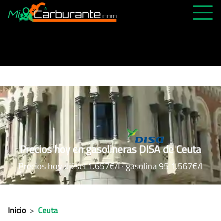
PRECIOS HOY
HISTÓRICO
MÁS CERCANA
ABIERTAS 24H
ÚLTIMAS MATRÍCULAS
FAVORITAS
Precios hoy en gasolineras DISA de Ceuta
Precios hoy diésel 1.657€/l · gasolina 95 1.567€/l
Inicio
>
Ceuta