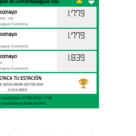
Repsol de Entrambasaguas hoy
oznayo
1.779
KM. 195
asaguas
(Cantabria)
oznayo
1.779
asaguas
(Cantabria)
oznayo
1.839
96
asaguas
(Cantabria)
STACA TU ESTACIÓN
E GASOLINERA DESTACADA
¡CLICK AQUÍ!
s actualizados: 07/08/2026 17:08
s mostrados en €uros por litro