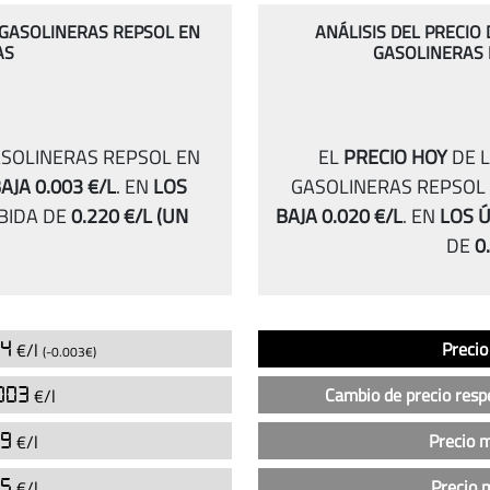
S GASOLINERAS REPSOL EN
ANÁLISIS DEL PRECIO
AS
GASOLINERAS
ASOLINERAS REPSOL EN
EL
PRECIO HOY
DE L
AJA 0.003 €/L
.
EN
LOS
GASOLINERAS REPSOL
BIDA DE
0.220 €/L
(UN
BAJA 0.020 €/L
.
EN
LOS Ú
DE
0
Análisis
Indicador
Precio
24
Precio
€/l
(-0.003€)
del
precio
003
Cambio de precio resp
€/l
de
la
79
Precio 
€/l
gasolina
95
Precio 
€/l