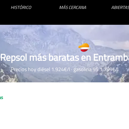
HISTÓRICO
MÁS CERCANA
ABIERTAS
 Repsol más baratas en Entram
Precios hoy diésel 1.924€/l · gasolina 95 1.799€/l
as