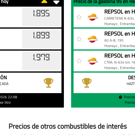
 hoy
Precio de la gasolina 95 en 
Precio
Gasolinera
Precio
REPSOL en H
1.895
de
CARRETERA N-634 
la
Hoznayo
, Entramb
gasolina
REPSOL en H
1.899
95
AU A-8, 195
en
Hoznayo
, Entramb
Repsol
REPSOL en H
1.979
de
CTRA. N-634 km 1
Entrambasaguas
Hoznayo
, Entramb
hoy
IÓN
DE
ACADA
HAZT
/2026 22:08
Precio
r litro
Precio
Precios de otros combustibles de interés