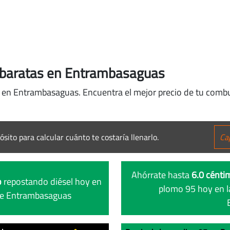
 baratas en Entrambasaguas
l en Entrambasaguas. Encuentra el mejor precio de tu combus
ósito para calcular cuánto te costaría llenarlo.
Ahórrate hasta
6.0 céntim
o
repostando diésel hoy en
plomo 95 hoy en l
 de Entrambasaguas