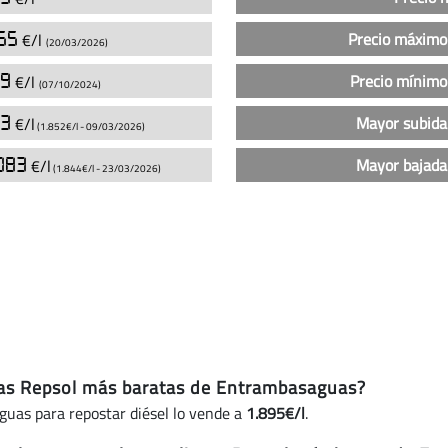
sin
plomo
65
Precio máximo
€/l
(20/03/2026)
95
en
39
Precio mínimo
€/l
(07/10/2024)
las
gasolineras
03
Mayor subida
€/l
(1.852€/l -
09/03/2026
)
Repsol
083
Mayor bajada
€/l
en
(1.844€/l -
23/03/2026
)
Entrambasaguas
(actualizado
hoy)
eras Repsol más baratas de Entrambasaguas?
uas para repostar diésel lo vende a
1.895€/l
.