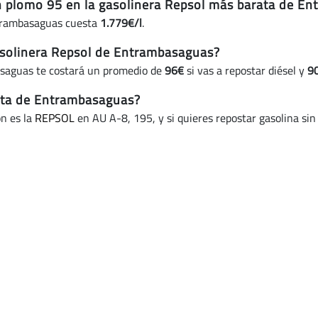
in plomo 95 en la gasolinera Repsol más barata de E
ntrambasaguas cuesta
1.779€/l
.
asolinera Repsol de Entrambasaguas?
asaguas te costará un promedio de
96€
si vas a repostar diésel y
9
rata de Entrambasaguas?
ón es la
REPSOL
en AU A-8, 195, y si quieres repostar gasolina sin