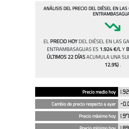
ANÁLISIS DEL PRECIO DEL DIÉSEL EN LA
ENTRAMBASAGU
EL
PRECIO HOY
DEL DIÉSEL EN LAS G
ENTRAMBASAGUAS ES
1.924 €/L
Y
B
ÚLTIMOS 22 DÍAS
ACUMULA UNA SU
12.9%)
.
Análisis
Indicador
Precio
Precio medio hoy
1.9
del
precio
Cambio de precio respecto a ayer
-0.
del
diésel
Precio máximo hoy
1.9
en
Precio mínimo hoy
1.8