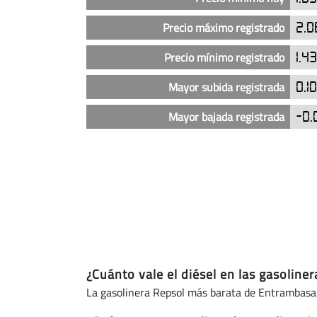
las
gasolineras
Precio máximo registrado
2.0
Repsol
en
Precio mínimo registrado
1.4
Entrambasaguas
(actualizado
Mayor subida registrada
0.1
hoy)
Mayor bajada registrada
-0.
¿Cuánto vale el diésel en las gasolin
La gasolinera Repsol más barata de Entrambasag