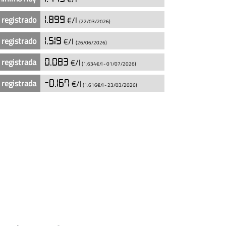
 registrado
1.899
€/l
(22/03/2026)
 registrado
1.519
€/l
(26/06/2026)
 registrada
0.083
€/l
(1.634€/l -
01/07/2026
)
 registrada
-0.167
€/l
(1.616€/l -
23/03/2026
)