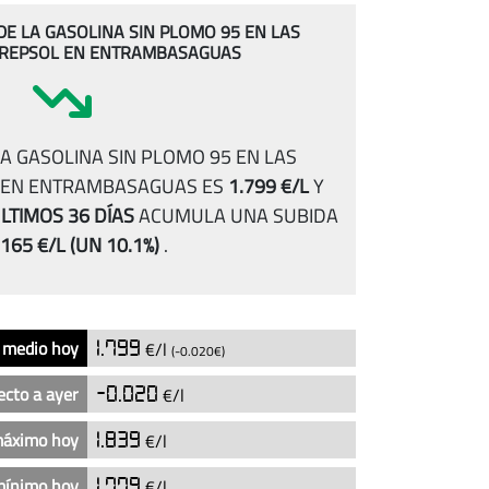
 DE LA GASOLINA SIN PLOMO 95 EN LAS
 REPSOL EN ENTRAMBASAGUAS
A GASOLINA SIN PLOMO 95 EN LAS
 EN ENTRAMBASAGUAS ES
1.799 €/L
Y
LTIMOS 36 DÍAS
ACUMULA UNA SUBIDA
.165 €/L
(UN 10.1%)
.
 medio hoy
1.799
€/l
(-0.020€)
ecto a ayer
-0.020
€/l
máximo hoy
1.839
€/l
mínimo hoy
1.779
€/l