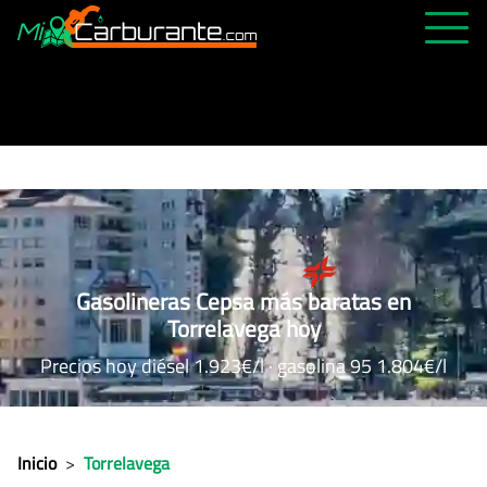
PRECIOS HOY
HISTÓRICO
MÁS CERCANA
ABIERTAS 24H
ÚLTIMAS MATRÍCULAS
Gasolineras Cepsa más baratas en
FAVORITAS
Torrelavega hoy
Precios hoy diésel 1.923€/l · gasolina 95 1.804€/l
Inicio
>
Torrelavega