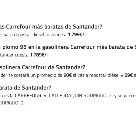
eras Carrefour más baratas de Santander?
r para repostar diésel lo vende a
1.799€/l
.
in plomo 95 en la gasolinera Carrefour más barata de
ntander cuesta
1.789€/l
.
solinera Carrefour de Santander?
nder te costará un promedio de
90€
si vas a repostar diésel y
89€
s
barata de Santander?
ón es la
CARREFOUR
en CALLE JOAQUÍN RODRIGUO, 2, y si quieres 
DRIGUO, 2.