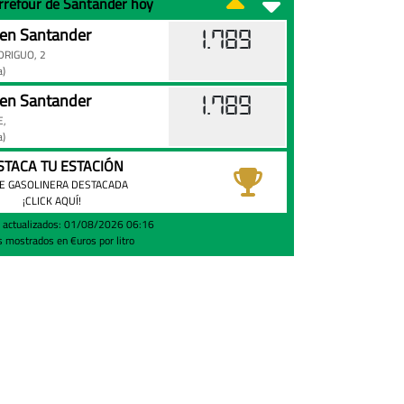
arrefour de Santander hoy
n Santander
1.789
DRIGUO, 2
a)
n Santander
1.789
E,
a)
STACA TU ESTACIÓN
E GASOLINERA DESTACADA
¡CLICK AQUÍ!
s actualizados: 01/08/2026 06:16
s mostrados en €uros por litro