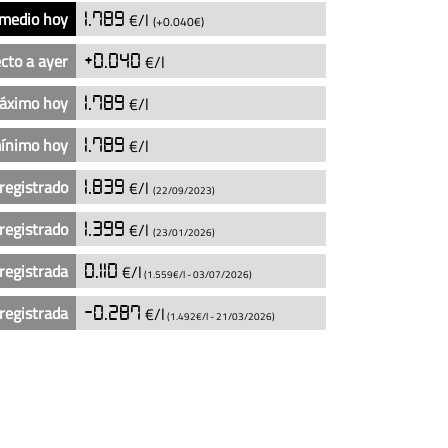
 medio hoy
1.789
€/l
(+0.040€)
cto a ayer
+0.040
€/l
máximo hoy
1.789
€/l
mínimo hoy
1.789
€/l
registrado
1.839
€/l
(22/09/2023)
registrado
1.399
€/l
(23/01/2026)
registrada
0.110
€/l
(1.559€/l -
03/07/2026
)
registrada
-0.287
€/l
(1.492€/l -
21/03/2026
)