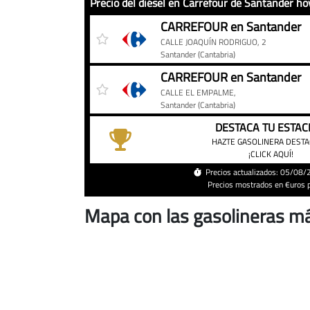
Precio del diésel en Carrefour de Santander ho
Precio
Gasolinera
Precio
CARREFOUR en Santander
del
CALLE JOAQUÍN RODRIGUO, 2
diésel
Santander
(Cantabria)
en
CARREFOUR en Santander
Carrefour
CALLE EL EMPALME,
de
Santander
(Cantabria)
Santander
DESTACA TU ESTAC
hoy
HAZTE GASOLINERA DEST
¡CLICK AQUÍ!
Precios actualizados: 05/08
Precios mostrados en €uros po
Mapa con las gasolineras m