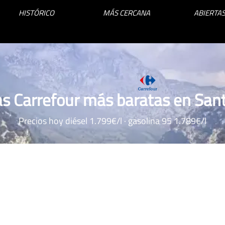
HISTÓRICO
MÁS CERCANA
ABIERTAS
as Carrefour más baratas en San
Precios hoy diésel 1.799€/l · gasolina 95 1.789€/l