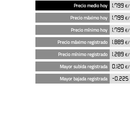
Análisis
Indicador
Precio
Precio medio hoy
1.799
€/
del
precio
Precio máximo hoy
1.799
€/
del
diésel
Precio mínimo hoy
1.799
€/
en
Precio máximo registrado
1.889
€/
las
gasolineras
Precio mínimo registrado
1.289
€/
Carrefour
en
Mayor subida registrada
0.120
€/
Santander
(actualizado
Mayor bajada registrada
-0.225
hoy)