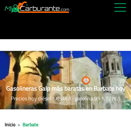
PRECIOS HOY
HISTÓRICO
MÁS CERCANA
ABIERTAS 24H
ÚLTIMAS MATRÍCULAS
FAVORITAS
Gasolineras Galp más baratas en Barbate hoy
Precios hoy diésel 1.854€/l · gasolina 95 1.727€/l
Inicio
>
Barbate