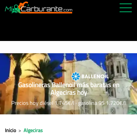
PRECIOS HOY
HISTÓRICO
MÁS CERCANA
ABIERTAS 24H
ÚLTIMAS MATRÍCULAS
Gasolineras Ballenoil más baratas en
FAVORITAS
Algeciras hoy
Precios hoy diésel 1.745€/l · gasolina 95 1.720€/l
Inicio
>
Algeciras