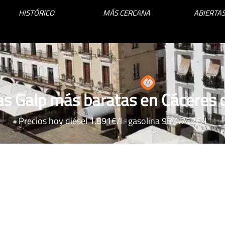
HISTÓRICO
MÁS CERCANA
ABIERTAS
as Galp más baratas en Cáceres c
Precios hoy diésel 1.891€/l · gasolina 95 1.752€/l