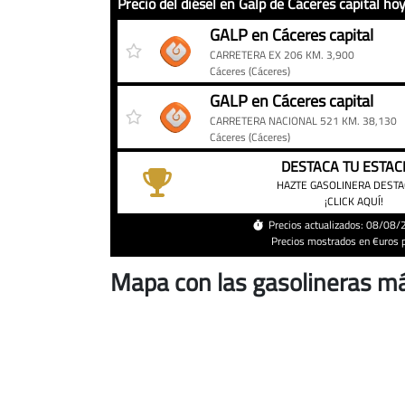
Precio del diésel en Galp de Cáceres capital ho
Precio
Gasolinera
Precio
GALP en Cáceres capital
del
CARRETERA EX 206 KM. 3,900
diésel
Cáceres
(Cáceres)
en
GALP en Cáceres capital
Galp
CARRETERA NACIONAL 521 KM. 38,130
de
Cáceres
(Cáceres)
Cáceres
DESTACA TU ESTAC
capital
HAZTE GASOLINERA DEST
hoy
¡CLICK AQUÍ!
Precios actualizados: 08/08
Precios mostrados en €uros po
Mapa con las gasolineras má