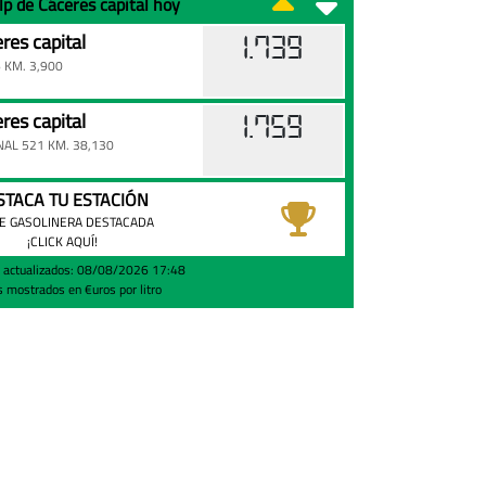
lp de Cáceres capital hoy
res capital
1.739
 KM. 3,900
res capital
1.759
AL 521 KM. 38,130
STACA TU ESTACIÓN
E GASOLINERA DESTACADA
¡CLICK AQUÍ!
s actualizados: 08/08/2026 17:48
s mostrados en €uros por litro