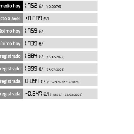
 medio hoy
1.752
€/l
(+0.007€)
cto a ayer
+0.007
€/l
máximo hoy
1.759
€/l
mínimo hoy
1.739
€/l
registrado
1.984
€/l
(13/12/2022)
registrado
1.399
€/l
(27/07/2025)
registrada
0.097
€/l
(1.542€/l -
01/07/2026
)
registrada
-0.247
€/l
(1.559€/l -
22/03/2026
)