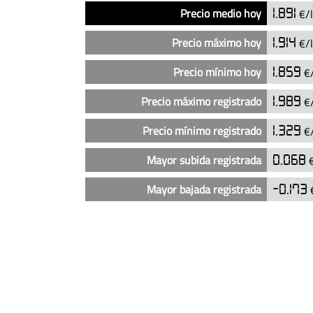
Análisis
Indicador
Precio
Precio medio hoy
1.891
€/l
del
precio
Precio máximo hoy
1.914
€/l
del
diésel
Precio mínimo hoy
1.859
€/
en
Precio máximo registrado
1.989
€
las
gasolineras
Precio mínimo registrado
1.329
€
Galp
en
Mayor subida registrada
0.068
€
Cáceres
capital
Mayor bajada registrada
-0.173
€
(actualizado
hoy)