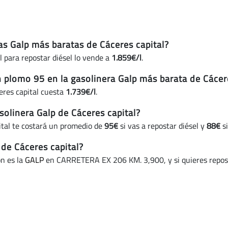
ras Galp más baratas de Cáceres capital?
l para repostar diésel lo vende a
1.859€/l
.
n plomo 95 en la gasolinera Galp más barata de Cácer
eres capital cuesta
1.739€/l
.
olinera Galp de Cáceres capital?
ital te costará un promedio de
95€
si vas a repostar diésel y
88€
si
 de Cáceres capital?
ón es la
GALP
en CARRETERA EX 206 KM. 3,900, y si quieres reposta